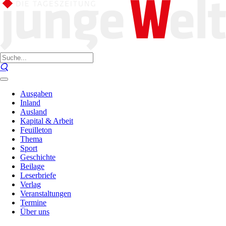
Ausgaben
Inland
Ausland
Kapital & Arbeit
Feuilleton
Thema
Sport
Geschichte
Beilage
Leserbriefe
Verlag
Veranstaltungen
Termine
Über uns