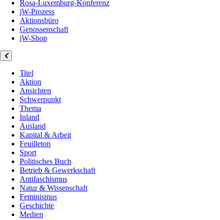
Rosa-Luxemburg-Konferenz
jW-Prozess
Aktionsbüro
Genossenschaft
jW-Shop
Titel
Aktion
Ansichten
Schwerpunkt
Thema
Inland
Ausland
Kapital & Arbeit
Feuilleton
Sport
Politisches Buch
Betrieb & Gewerkschaft
Antifaschismus
Natur & Wissenschaft
Feminismus
Geschichte
Medien