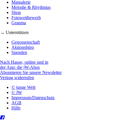
Maigalerie
Melodie & Rhythmus
Shop
Fotowettbewerb
Granma
→ Unterstützen
Genossenschaft
Aktionsbüro
Spenden
Nach Hause, online und in
der App: die jW-Abos
Abonnieren Sie unsere Newsletter
Vertrag widerrufen
© junge Welt
© JW
Impressum/Datenschutz
AGB
Hilfe