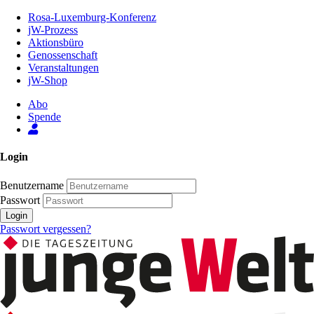
Zum
Rosa-Luxemburg-Konferenz
Inhalt
jW-Prozess
der
Aktionsbüro
Seite
Genossenschaft
Veranstaltungen
jW-Shop
Abo
Spende
Login
Benutzername
Passwort
Login
Passwort vergessen?