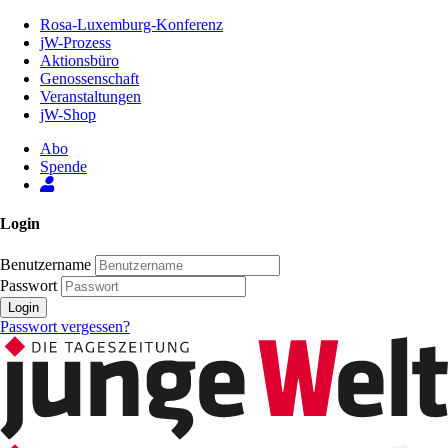
Zum
Rosa-Luxemburg-Konferenz
Inhalt
jW-Prozess
der
Aktionsbüro
Seite
Genossenschaft
Veranstaltungen
jW-Shop
Abo
Spende
Login
Benutzername
Passwort
Login
Passwort vergessen?