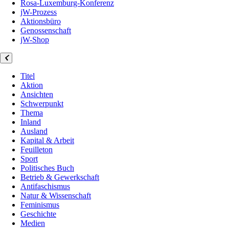
Rosa-Luxemburg-Konferenz
jW-Prozess
Aktionsbüro
Genossenschaft
jW-Shop
Titel
Aktion
Ansichten
Schwerpunkt
Thema
Inland
Ausland
Kapital & Arbeit
Feuilleton
Sport
Politisches Buch
Betrieb & Gewerkschaft
Antifaschismus
Natur & Wissenschaft
Feminismus
Geschichte
Medien