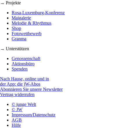
→ Projekte
Rosa-Luxemburg-Konferenz
Maigalerie
Melodie & Rhythmus
Shop
Fotowettbewerb
Granma
→ Unterstützen
Genossenschaft
Aktionsbüro
Spenden
Nach Hause, online und in
der App: die jW-Abos
Abonnieren Sie unsere Newsletter
Vertrag widerrufen
© junge Welt
© JW
Impressum/Datenschutz
AGB
Hilfe