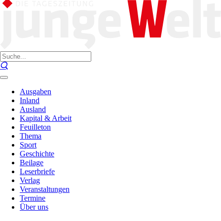
Ausgaben
Inland
Ausland
Kapital & Arbeit
Feuilleton
Thema
Sport
Geschichte
Beilage
Leserbriefe
Verlag
Veranstaltungen
Termine
Über uns