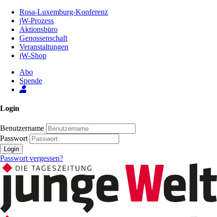
Zum
Rosa-Luxemburg-Konferenz
Inhalt
jW-Prozess
der
Aktionsbüro
Seite
Genossenschaft
Veranstaltungen
jW-Shop
Abo
Spende
Login
Benutzername
Passwort
Login
Passwort vergessen?