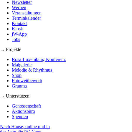
Newsletter
Werben
Veranstaltungen
Terminkalender
Kontakt
Kiosk
jW-App
Jobs
→ Projekte
Rosa-Luxemburg-Konferenz
Maigalerie
Melodie & Rhythmus
Shop
Fotowettbewerb
Granma
→ Unterstützen
Genossenschaft
Aktionsbüro
Spenden
Nach Hause, online und in
der App: die jW-Abos