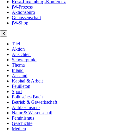
Rosa-Luxemburg-Konferenz
jW-Prozess
Aktionsbüro
Genossenschaft
jW-Shop
Titel
Aktion
Ansichten
Schwerpunkt
Thema
Inland
Ausland
Kapital & Arbeit
Feuilleton
Sport
Politisches Buch
Betrieb & Gewerkschaft
Antifaschismus
Natur & Wissenschaft
Feminismus
Geschichte
Medien