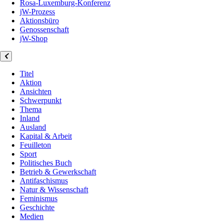
Rosa-Luxemburg-Konferenz
jW-Prozess
Aktionsbüro
Genossenschaft
jW-Shop
Titel
Aktion
Ansichten
Schwerpunkt
Thema
Inland
Ausland
Kapital & Arbeit
Feuilleton
Sport
Politisches Buch
Betrieb & Gewerkschaft
Antifaschismus
Natur & Wissenschaft
Feminismus
Geschichte
Medien