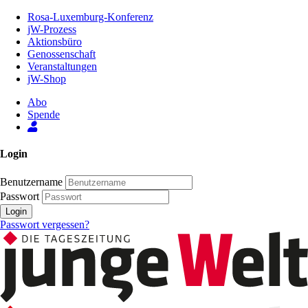
Zum
Rosa-Luxemburg-Konferenz
Inhalt
jW-Prozess
der
Aktionsbüro
Seite
Genossenschaft
Veranstaltungen
jW-Shop
Abo
Spende
Login
Benutzername
Passwort
Login
Passwort vergessen?