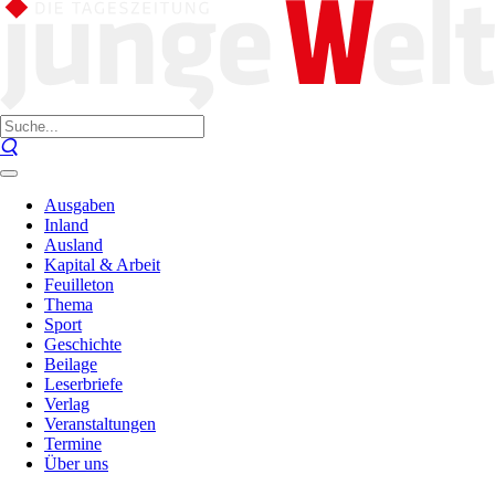
Ausgaben
Inland
Ausland
Kapital & Arbeit
Feuilleton
Thema
Sport
Geschichte
Beilage
Leserbriefe
Verlag
Veranstaltungen
Termine
Über uns