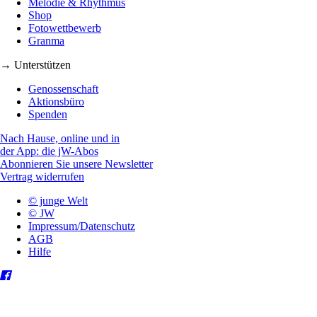
Melodie & Rhythmus
Shop
Fotowettbewerb
Granma
→ Unterstützen
Genossenschaft
Aktionsbüro
Spenden
Nach Hause, online und in
der App: die jW-Abos
Abonnieren Sie unsere Newsletter
Vertrag widerrufen
© junge Welt
© JW
Impressum/Datenschutz
AGB
Hilfe