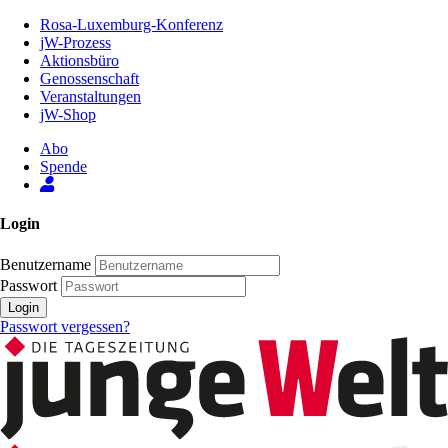
Zum
Rosa-Luxemburg-Konferenz
Inhalt
jW-Prozess
der
Aktionsbüro
Seite
Genossenschaft
Veranstaltungen
jW-Shop
Abo
Spende
Login
Benutzername
Passwort
Login
Passwort vergessen?