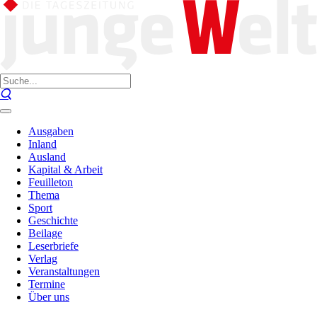
Ausgaben
Inland
Ausland
Kapital & Arbeit
Feuilleton
Thema
Sport
Geschichte
Beilage
Leserbriefe
Verlag
Veranstaltungen
Termine
Über uns