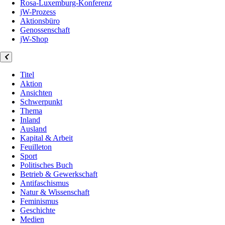
Rosa-Luxemburg-Konferenz
jW-Prozess
Aktionsbüro
Genossenschaft
jW-Shop
Titel
Aktion
Ansichten
Schwerpunkt
Thema
Inland
Ausland
Kapital & Arbeit
Feuilleton
Sport
Politisches Buch
Betrieb & Gewerkschaft
Antifaschismus
Natur & Wissenschaft
Feminismus
Geschichte
Medien