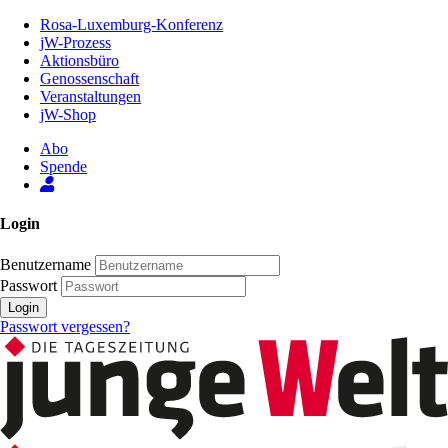
Zum
Rosa-Luxemburg-Konferenz
Inhalt
jW-Prozess
der
Aktionsbüro
Seite
Genossenschaft
Veranstaltungen
jW-Shop
Abo
Spende
Login
Benutzername
Passwort
Login
Passwort vergessen?