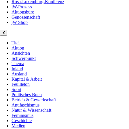
Rosa-Luxemburg-Konferenz
jW-Prozess
Aktionsbüro
Genossenschaft
jW-Shop
Titel
Aktion
Ansichten
Schwerpunkt
Thema
Inland
Ausland
Kapital & Arbeit
Feuilleton
Sport
Politisches Buch
Betrieb & Gewerkschaft
Antifaschismus
Natur & Wissenschaft
Feminismus
Geschichte
Medien