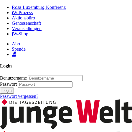
Zum
Rosa-Luxemburg-Konferenz
Inhalt
jW-Prozess
der
Aktionsbüro
Seite
Genossenschaft
Veranstaltungen
jW-Shop
Abo
Spende
Login
Benutzername
Passwort
Login
Passwort vergessen?