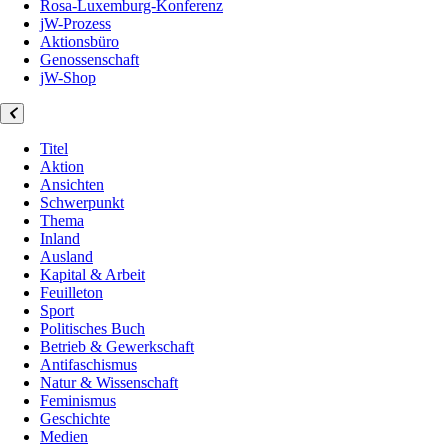
Rosa-Luxemburg-Konferenz
jW-Prozess
Aktionsbüro
Genossenschaft
jW-Shop
Titel
Aktion
Ansichten
Schwerpunkt
Thema
Inland
Ausland
Kapital & Arbeit
Feuilleton
Sport
Politisches Buch
Betrieb & Gewerkschaft
Antifaschismus
Natur & Wissenschaft
Feminismus
Geschichte
Medien