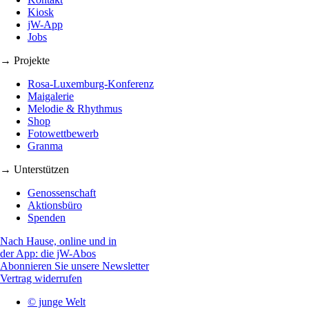
Kiosk
jW-App
Jobs
→ Projekte
Rosa-Luxemburg-Konferenz
Maigalerie
Melodie & Rhythmus
Shop
Fotowettbewerb
Granma
→ Unterstützen
Genossenschaft
Aktionsbüro
Spenden
Nach Hause, online und in
der App: die jW-Abos
Abonnieren Sie unsere Newsletter
Vertrag widerrufen
© junge Welt