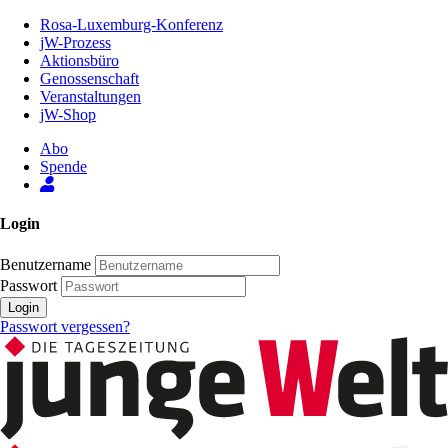
Zum
Rosa-Luxemburg-Konferenz
Inhalt
jW-Prozess
der
Aktionsbüro
Seite
Genossenschaft
Veranstaltungen
jW-Shop
Abo
Spende
Login
Benutzername
Passwort
Login
Passwort vergessen?