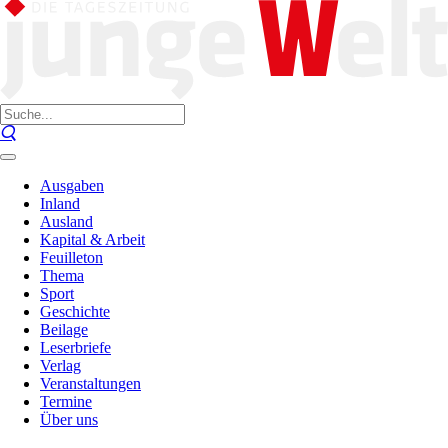
Ausgaben
Inland
Ausland
Kapital & Arbeit
Feuilleton
Thema
Sport
Geschichte
Beilage
Leserbriefe
Verlag
Veranstaltungen
Termine
Über uns