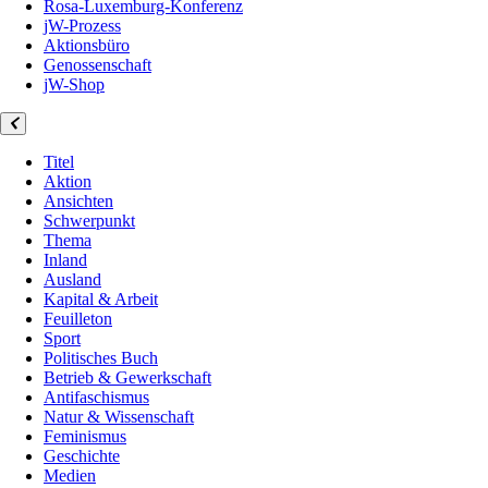
Rosa-Luxemburg-Konferenz
jW-Prozess
Aktionsbüro
Genossenschaft
jW-Shop
Titel
Aktion
Ansichten
Schwerpunkt
Thema
Inland
Ausland
Kapital & Arbeit
Feuilleton
Sport
Politisches Buch
Betrieb & Gewerkschaft
Antifaschismus
Natur & Wissenschaft
Feminismus
Geschichte
Medien