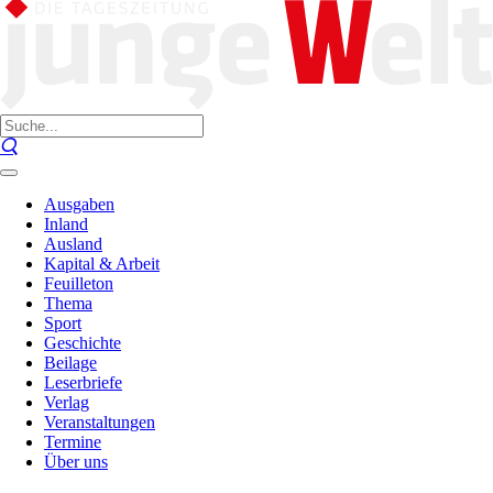
Ausgaben
Inland
Ausland
Kapital & Arbeit
Feuilleton
Thema
Sport
Geschichte
Beilage
Leserbriefe
Verlag
Veranstaltungen
Termine
Über uns