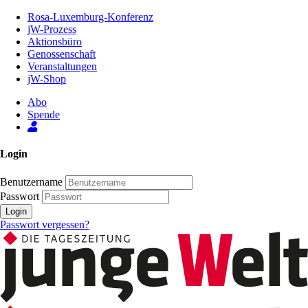
Zum
Rosa-Luxemburg-Konferenz
Inhalt
jW-Prozess
der
Aktionsbüro
Seite
Genossenschaft
Veranstaltungen
jW-Shop
Abo
Spende
Login
Benutzername
Passwort
Login
Passwort vergessen?