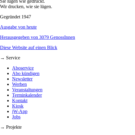
Sie lügen wie gedruckt.
Wir drucken, wie sie lügen.
Gegründet 1947
Ausgabe von heute
Herausgegeben von 3079 GenossInnen
Diese Website auf einen Blick
→ Service
Aboservice
Abo kündigen
Newsletter
Werben
Veranstaltungen
Terminkalender
Kontakt
Kiosk
jW-App
Jobs
→ Projekte