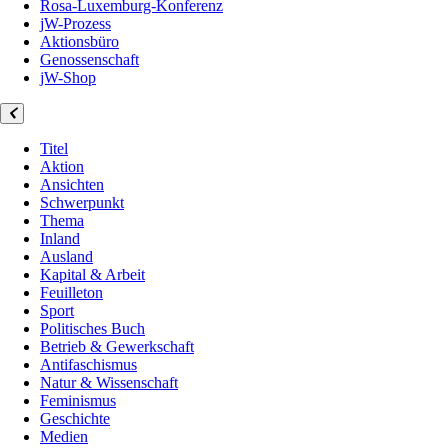
Rosa-Luxemburg-Konferenz
jW-Prozess
Aktionsbüro
Genossenschaft
jW-Shop
Titel
Aktion
Ansichten
Schwerpunkt
Thema
Inland
Ausland
Kapital & Arbeit
Feuilleton
Sport
Politisches Buch
Betrieb & Gewerkschaft
Antifaschismus
Natur & Wissenschaft
Feminismus
Geschichte
Medien