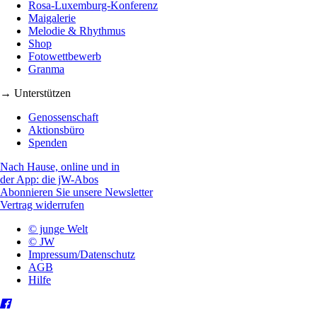
Rosa-Luxemburg-Konferenz
Maigalerie
Melodie & Rhythmus
Shop
Fotowettbewerb
Granma
→ Unterstützen
Genossenschaft
Aktionsbüro
Spenden
Nach Hause, online und in
der App: die jW-Abos
Abonnieren Sie unsere Newsletter
Vertrag widerrufen
© junge Welt
© JW
Impressum/Datenschutz
AGB
Hilfe