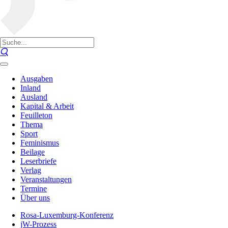
Ausgaben
Inland
Ausland
Kapital & Arbeit
Feuilleton
Thema
Sport
Feminismus
Beilage
Leserbriefe
Verlag
Veranstaltungen
Termine
Über uns
Rosa-Luxemburg-Konferenz
jW-Prozess