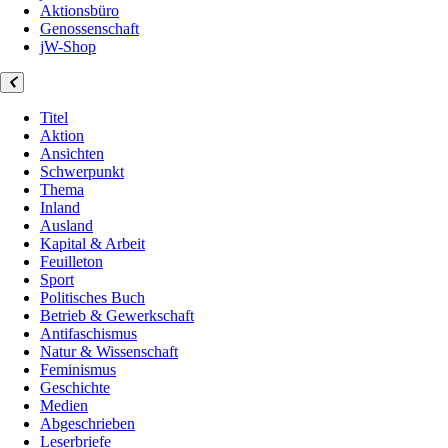
Aktionsbüro
Genossenschaft
jW-Shop
Titel
Aktion
Ansichten
Schwerpunkt
Thema
Inland
Ausland
Kapital & Arbeit
Feuilleton
Sport
Politisches Buch
Betrieb & Gewerkschaft
Antifaschismus
Natur & Wissenschaft
Feminismus
Geschichte
Medien
Abgeschrieben
Leserbriefe