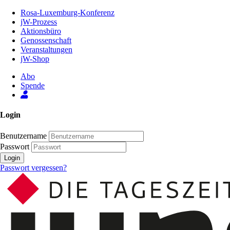
Zum
Rosa-Luxemburg-Konferenz
Inhalt
jW-Prozess
der
Aktionsbüro
Seite
Genossenschaft
Veranstaltungen
jW-Shop
Abo
Spende
Login
Benutzername
Passwort
Login
Passwort vergessen?