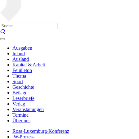
Ausgaben
Inland
Ausland
Kapital & Arbeit
Feuilleton
Thema
Sport
Geschichte
Beilage
Leserbriefe
Verlag
Veranstaltungen
Termine
Über uns
Rosa-Luxemburg-Konferenz
jW-Prozess