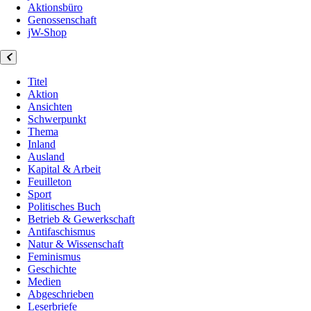
Aktionsbüro
Genossenschaft
jW-Shop
Titel
Aktion
Ansichten
Schwerpunkt
Thema
Inland
Ausland
Kapital & Arbeit
Feuilleton
Sport
Politisches Buch
Betrieb & Gewerkschaft
Antifaschismus
Natur & Wissenschaft
Feminismus
Geschichte
Medien
Abgeschrieben
Leserbriefe