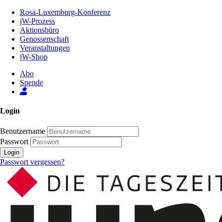
Zum
Rosa-Luxemburg-Konferenz
Inhalt
jW-Prozess
der
Aktionsbüro
Seite
Genossenschaft
Veranstaltungen
jW-Shop
Abo
Spende
Login
Benutzername
Passwort
Login
Passwort vergessen?