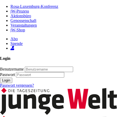
Zum
Rosa-Luxemburg-Konferenz
Inhalt
jW-Prozess
der
Aktionsbüro
Seite
Genossenschaft
Veranstaltungen
jW-Shop
Abo
Spende
Login
Benutzername
Passwort
Login
Passwort vergessen?