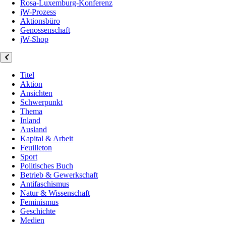
Rosa-Luxemburg-Konferenz
jW-Prozess
Aktionsbüro
Genossenschaft
jW-Shop
Titel
Aktion
Ansichten
Schwerpunkt
Thema
Inland
Ausland
Kapital & Arbeit
Feuilleton
Sport
Politisches Buch
Betrieb & Gewerkschaft
Antifaschismus
Natur & Wissenschaft
Feminismus
Geschichte
Medien