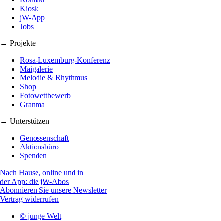
Kiosk
jW-App
Jobs
→ Projekte
Rosa-Luxemburg-Konferenz
Maigalerie
Melodie & Rhythmus
Shop
Fotowettbewerb
Granma
→ Unterstützen
Genossenschaft
Aktionsbüro
Spenden
Nach Hause, online und in
der App: die jW-Abos
Abonnieren Sie unsere Newsletter
Vertrag widerrufen
© junge Welt