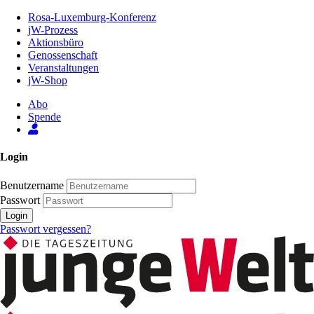
Zum
Rosa-Luxemburg-Konferenz
Inhalt
jW-Prozess
der
Aktionsbüro
Seite
Genossenschaft
Veranstaltungen
jW-Shop
Abo
Spende
Login
Benutzername
Passwort
Login
Passwort vergessen?