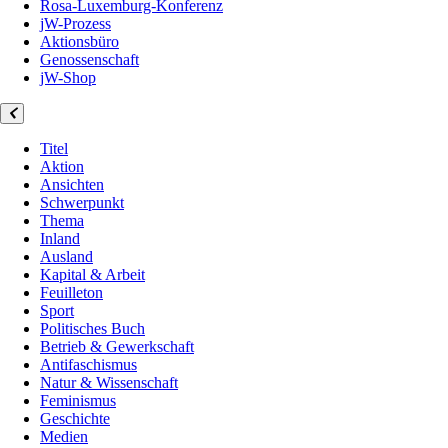
Rosa-Luxemburg-Konferenz
jW-Prozess
Aktionsbüro
Genossenschaft
jW-Shop
Titel
Aktion
Ansichten
Schwerpunkt
Thema
Inland
Ausland
Kapital & Arbeit
Feuilleton
Sport
Politisches Buch
Betrieb & Gewerkschaft
Antifaschismus
Natur & Wissenschaft
Feminismus
Geschichte
Medien