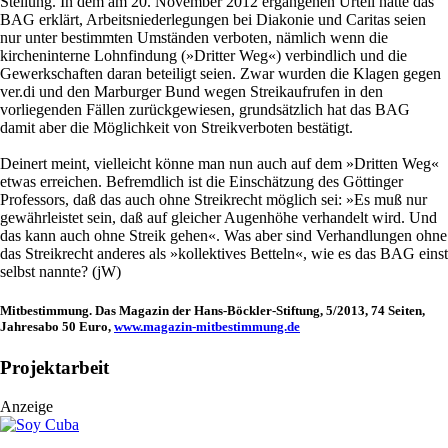
Stellung. In dem am 20. November 2012 ergangenen Urteil hatte das
BAG erklärt, Arbeitsniederlegungen bei Diakonie und Caritas seien
nur unter bestimmten Umständen verboten, nämlich wenn die
kircheninterne Lohnfindung (»Dritter Weg«) verbindlich und die
Gewerkschaften daran beteiligt seien. Zwar wurden die Klagen gegen
ver.di und den Marburger Bund wegen Streikaufrufen in den
vorliegenden Fällen zurückgewiesen, grundsätzlich hat das BAG
damit aber die Möglichkeit von Streikverboten bestätigt.
Deinert meint, vielleicht könne man nun auch auf dem »Dritten Weg«
etwas erreichen. Befremdlich ist die Einschätzung des Göttinger
Professors, daß das auch ohne Streikrecht möglich sei: »Es muß nur
gewährleistet sein, daß auf gleicher Augenhöhe verhandelt wird. Und
das kann auch ohne Streik gehen«. Was aber sind Verhandlungen ohne
das Streikrecht anderes als »kollektives Betteln«, wie es das BAG einst
selbst nannte? (jW)
Mitbestimmung. Das Magazin der Hans-Böckler-Stiftung, 5/2013, 74 Seiten,
Jahresabo 50 Euro,
www.magazin-mitbestimmung.de
Projektarbeit
Anzeige