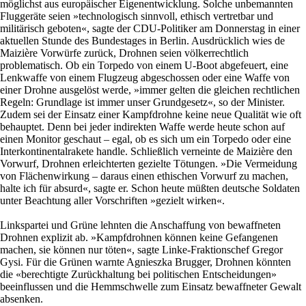
möglichst aus europäischer Eigenentwicklung. Solche unbemannten
Fluggeräte seien »technologisch sinnvoll, ethisch vertretbar und
militärisch geboten«, sagte der CDU-Politiker am Donnerstag in einer
aktuellen Stunde des Bundestages in Berlin. Ausdrücklich wies de
Maizière Vorwürfe zurück, Drohnen seien völkerrechtlich
problematisch. Ob ein Torpedo von einem U-Boot abgefeuert, eine
Lenkwaffe von einem Flugzeug abgeschossen oder eine Waffe von
einer Drohne ausgelöst werde, »immer gelten die gleichen rechtlichen
Regeln: Grundlage ist immer unser Grundgesetz«, so der Minister.
Zudem sei der Einsatz einer Kampfdrohne keine neue Qualität wie oft
behauptet. Denn bei jeder indirekten Waffe werde heute schon auf
einen Monitor geschaut – egal, ob es sich um ein Torpedo oder eine
Interkontinentalrakete handle. Schließlich verneinte de Maizière den
Vorwurf, Drohnen erleichterten gezielte Tötungen. »Die Vermeidung
von Flächenwirkung – daraus einen ethischen Vorwurf zu machen,
halte ich für absurd«, sagte er. Schon heute müßten deutsche Soldaten
unter Beachtung aller Vorschriften »gezielt wirken«.
Linkspartei und Grüne lehnten die Anschaffung von bewaffneten
Drohnen explizit ab. »Kampfdrohnen können keine Gefangenen
machen, sie können nur töten«, sagte Linke-Fraktionschef Gregor
Gysi. Für die Grünen warnte Agnieszka Brugger, Drohnen könnten
die «berechtigte Zurückhaltung bei politischen Entscheidungen»
beeinflussen und die Hemmschwelle zum Einsatz bewaffneter Gewalt
absenken.