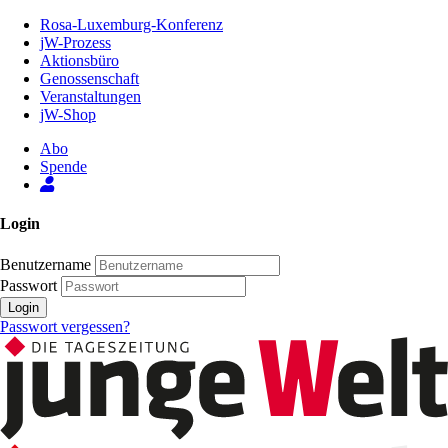
Zum
Rosa-Luxemburg-Konferenz
Inhalt
jW-Prozess
der
Aktionsbüro
Seite
Genossenschaft
Veranstaltungen
jW-Shop
Abo
Spende
Login
Benutzername
Passwort
Login
Passwort vergessen?