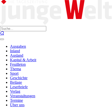
Ausgaben
Inland
Ausland
Kapital & Arbeit
Feuilleton
Thema
Sport
Geschichte
Beilage
Leserbriefe
Verlag
Veranstaltungen
Termine
Über uns