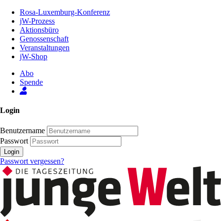
Zum
Rosa-Luxemburg-Konferenz
Inhalt
jW-Prozess
der
Aktionsbüro
Seite
Genossenschaft
Veranstaltungen
jW-Shop
Abo
Spende
Login
Benutzername
Passwort
Login
Passwort vergessen?