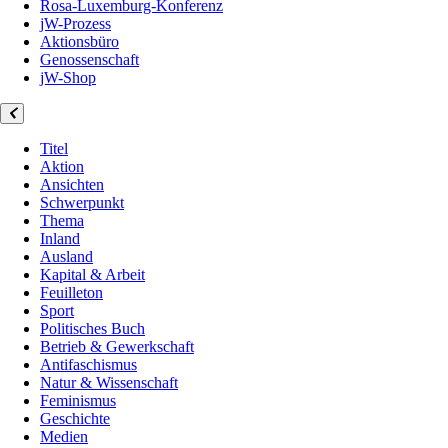
Rosa-Luxemburg-Konferenz
jW-Prozess
Aktionsbüro
Genossenschaft
jW-Shop
Titel
Aktion
Ansichten
Schwerpunkt
Thema
Inland
Ausland
Kapital & Arbeit
Feuilleton
Sport
Politisches Buch
Betrieb & Gewerkschaft
Antifaschismus
Natur & Wissenschaft
Feminismus
Geschichte
Medien