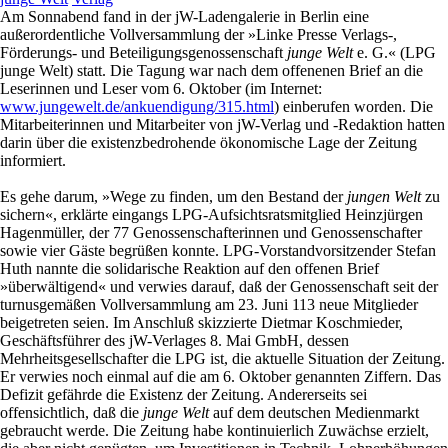
Am Sonnabend fand in der jW-Ladengalerie in Berlin eine
außerordentliche Vollversammlung der »Linke Presse Verlags-,
Förderungs- und Beteiligungsgenossenschaft
junge Welt
e. G.« (LPG
junge Welt) statt. Die Tagung war nach dem offenenen Brief an die
Leserinnen und Leser vom 6. Oktober (im Internet:
www.jungewelt.de/ankuendigung/315.html
) einberufen worden. Die
Mitarbeiterinnen und Mitarbeiter von jW-Verlag und -Redaktion hatten
darin über die existenzbedrohende ökonomische Lage der Zeitung
informiert.
Es gehe darum, »Wege zu finden, um den Bestand der
jungen Welt
zu
sichern«, erklärte eingangs LPG-Aufsichtsratsmitglied Heinzjürgen
Hagenmüller, der 77 Genossenschafterinnen und Genossenschafter
sowie vier Gäste begrüßen konnte. LPG-Vorstandvorsitzender Stefan
Huth nannte die solidarische Reaktion auf den offenen Brief
»überwältigend« und verwies darauf, daß der Genossenschaft seit der
turnusgemäßen Vollversammlung am 23. Juni 113 neue Mitglieder
beigetreten seien. Im Anschluß skizzierte Dietmar Koschmieder,
Geschäftsführer des jW-Verlages 8. Mai GmbH, dessen
Mehrheitsgesellschafter die LPG ist, die aktuelle Situation der Zeitung.
Er verwies noch einmal auf die am 6. Oktober genannten Ziffern. Das
Defizit gefährde die Existenz der Zeitung. Andererseits sei
offensichtlich, daß die
junge Welt
auf dem deutschen Medienmarkt
gebraucht werde. Die Zeitung habe kontinuierlich Zuwächse erzielt,