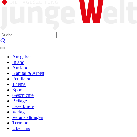
Ausgaben
Inland
Ausland
Kapital & Arbeit
Feuilleton
Thema
Sport
Geschichte
Beilage
Leserbriefe
Verlag
Veranstaltungen
Termine
Über uns