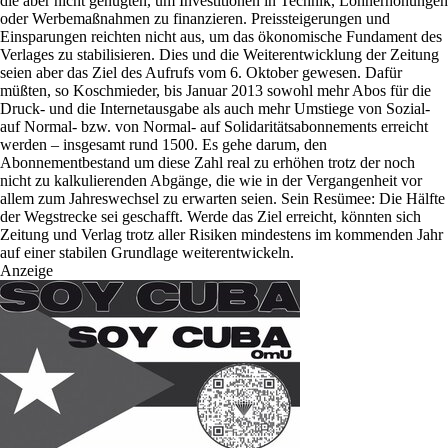
die aber nicht genügten, um Investitionen in Technik, Lohnerhöhungen
oder Werbemaßnahmen zu finanzieren. Preissteigerungen und
Einsparungen reichten nicht aus, um das ökonomische Fundament des
Verlages zu stabilisieren. Dies und die Weiterentwicklung der Zeitung
seien aber das Ziel des Aufrufs vom 6. Oktober gewesen. Dafür
müßten, so Koschmieder, bis Januar 2013 sowohl mehr Abos für die
Druck- und die Internetausgabe als auch mehr Umstiege von Sozial-
auf Normal- bzw. von Normal- auf Solidaritätsabonnements erreicht
werden – insgesamt rund 1500. Es gehe darum, den
Abonnementbestand um diese Zahl real zu erhöhen trotz der noch
nicht zu kalkulierenden Abgänge, die wie in der Vergangenheit vor
allem zum Jahreswechsel zu erwarten seien. Sein Resümee: Die Hälfte
der Wegstrecke sei geschafft. Werde das Ziel erreicht, könnten sich
Zeitung und Verlag trotz aller Risiken mindestens im kommenden Jahr
auf einer stabilen Grundlage weiterentwickeln.
Anzeige