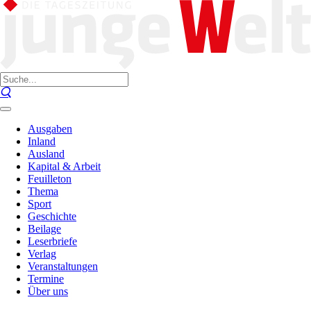
Ausgaben
Inland
Ausland
Kapital & Arbeit
Feuilleton
Thema
Sport
Geschichte
Beilage
Leserbriefe
Verlag
Veranstaltungen
Termine
Über uns