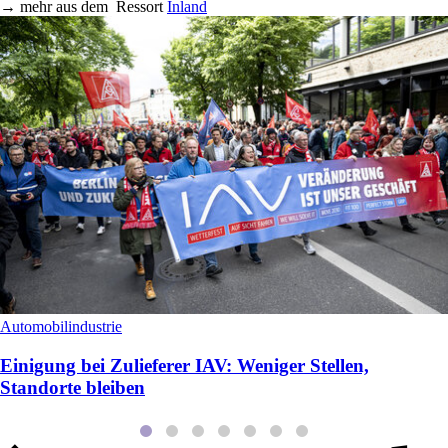
→
mehr aus dem
Ressort
Inland
Automobilindustrie
Einigung bei Zulieferer IAV: Weniger Stellen,
Standorte bleiben