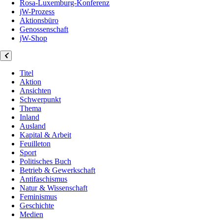
Rosa-Luxemburg-Konferenz
jW-Prozess
Aktionsbüro
Genossenschaft
jW-Shop
Titel
Aktion
Ansichten
Schwerpunkt
Thema
Inland
Ausland
Kapital & Arbeit
Feuilleton
Sport
Politisches Buch
Betrieb & Gewerkschaft
Antifaschismus
Natur & Wissenschaft
Feminismus
Geschichte
Medien