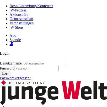
Zum
Rosa-Luxemburg-Konferenz
Inhalt
jW-Prozess
der
Aktionsbüro
Seite
Genossenschaft
Veranstaltungen
jW-Shop
Abo
Spende
Login
Benutzername
Passwort
Login
Passwort vergessen?