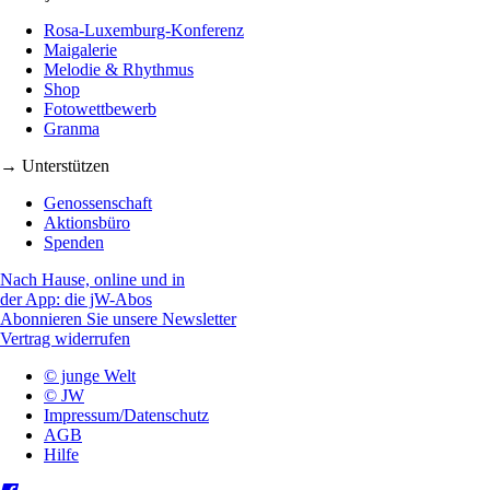
Rosa-Luxemburg-Konferenz
Maigalerie
Melodie & Rhythmus
Shop
Fotowettbewerb
Granma
→ Unterstützen
Genossenschaft
Aktionsbüro
Spenden
Nach Hause, online und in
der App: die jW-Abos
Abonnieren Sie unsere Newsletter
Vertrag widerrufen
© junge Welt
© JW
Impressum/Datenschutz
AGB
Hilfe