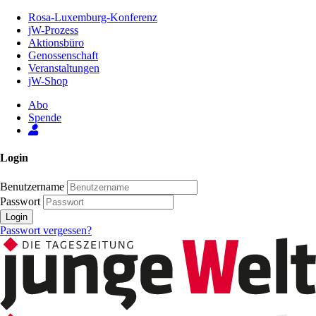
Zum
Rosa-Luxemburg-Konferenz
Inhalt
jW-Prozess
der
Aktionsbüro
Seite
Genossenschaft
Veranstaltungen
jW-Shop
Abo
Spende
Login
Benutzername
Passwort
Login
Passwort vergessen?