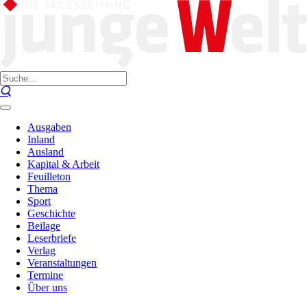
Ausgaben
Inland
Ausland
Kapital & Arbeit
Feuilleton
Thema
Sport
Geschichte
Beilage
Leserbriefe
Verlag
Veranstaltungen
Termine
Über uns