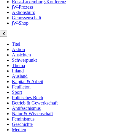
Rosa-Luxemburg-Konferenz
jW-Prozess
Aktionsbüro
Genossenschaft
jW-Shop
Titel
Aktion
Ansichten
Schwerpunkt
Thema
Inland
Ausland
Kapital & Arbeit
Feuilleton
Sport
Politisches Buch
Betrieb & Gewerkschaft
Antifaschismus
Natur & Wissenschaft
Feminismus
Geschichte
Medien