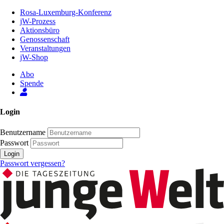
Zum
Rosa-Luxemburg-Konferenz
Inhalt
jW-Prozess
der
Aktionsbüro
Seite
Genossenschaft
Veranstaltungen
jW-Shop
Abo
Spende
Login
Benutzername
Passwort
Login
Passwort vergessen?