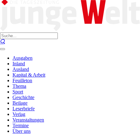
Ausgaben
Inland
Ausland
Kapital & Arbeit
Feuilleton
Thema
Sport
Geschichte
Beilage
Leserbriefe
Verlag
Veranstaltungen
Termine
Über uns