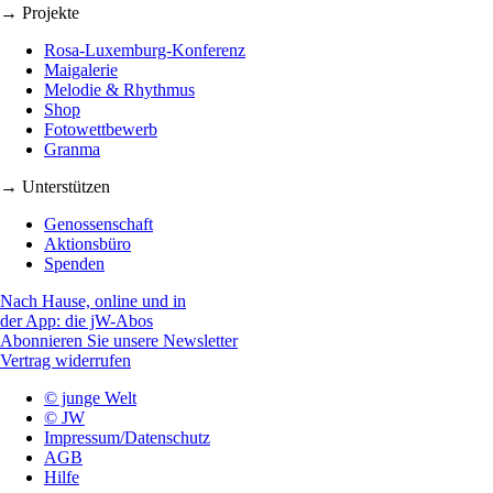
→ Projekte
Rosa-Luxemburg-Konferenz
Maigalerie
Melodie & Rhythmus
Shop
Fotowettbewerb
Granma
→ Unterstützen
Genossenschaft
Aktionsbüro
Spenden
Nach Hause, online und in
der App: die jW-Abos
Abonnieren Sie unsere Newsletter
Vertrag widerrufen
© junge Welt
© JW
Impressum/Datenschutz
AGB
Hilfe