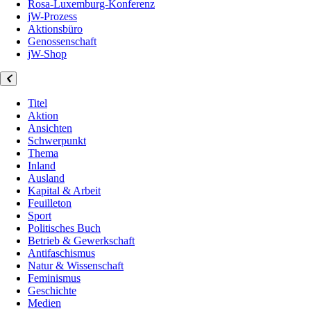
Rosa-Luxemburg-Konferenz
jW-Prozess
Aktionsbüro
Genossenschaft
jW-Shop
Titel
Aktion
Ansichten
Schwerpunkt
Thema
Inland
Ausland
Kapital & Arbeit
Feuilleton
Sport
Politisches Buch
Betrieb & Gewerkschaft
Antifaschismus
Natur & Wissenschaft
Feminismus
Geschichte
Medien