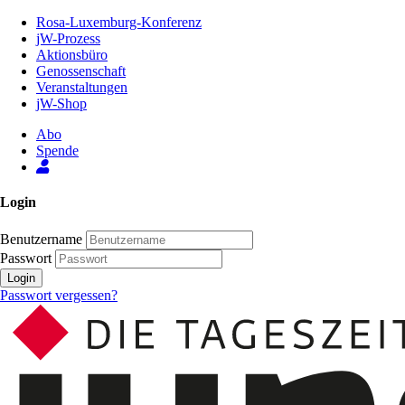
Zum
Rosa-Luxemburg-Konferenz
Inhalt
jW-Prozess
der
Aktionsbüro
Seite
Genossenschaft
Veranstaltungen
jW-Shop
Abo
Spende
Login
Benutzername
Passwort
Login
Passwort vergessen?