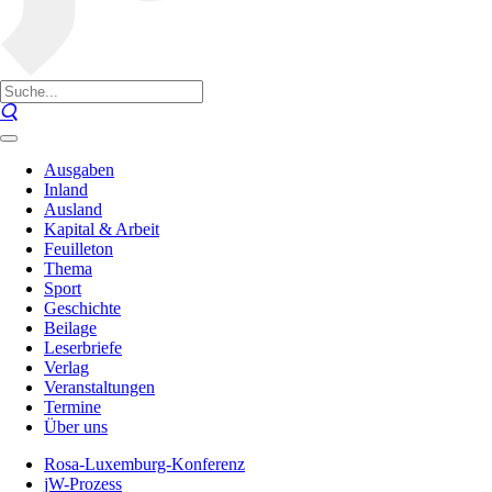
Ausgaben
Inland
Ausland
Kapital & Arbeit
Feuilleton
Thema
Sport
Geschichte
Beilage
Leserbriefe
Verlag
Veranstaltungen
Termine
Über uns
Rosa-Luxemburg-Konferenz
jW-Prozess