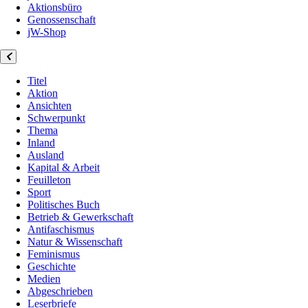
Aktionsbüro
Genossenschaft
jW-Shop
Titel
Aktion
Ansichten
Schwerpunkt
Thema
Inland
Ausland
Kapital & Arbeit
Feuilleton
Sport
Politisches Buch
Betrieb & Gewerkschaft
Antifaschismus
Natur & Wissenschaft
Feminismus
Geschichte
Medien
Abgeschrieben
Leserbriefe