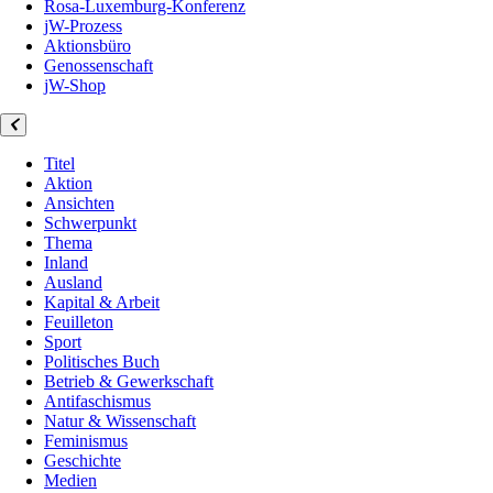
Rosa-Luxemburg-Konferenz
jW-Prozess
Aktionsbüro
Genossenschaft
jW-Shop
Titel
Aktion
Ansichten
Schwerpunkt
Thema
Inland
Ausland
Kapital & Arbeit
Feuilleton
Sport
Politisches Buch
Betrieb & Gewerkschaft
Antifaschismus
Natur & Wissenschaft
Feminismus
Geschichte
Medien