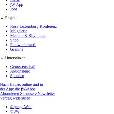
jW-App
Jobs
→ Projekte
Rosa-Luxemburg-Konferenz
Maigalerie
Melodie & Rhythmus
Shop
Fotowettbewerb
Granma
→ Unterstützen
Genossenschaft
Aktionsbüro
Spenden
Nach Hause, online und in
der App: die jW-Abos
Abonnieren Sie unsere Newsletter
Vertrag widerrufen
© junge Welt
© JW