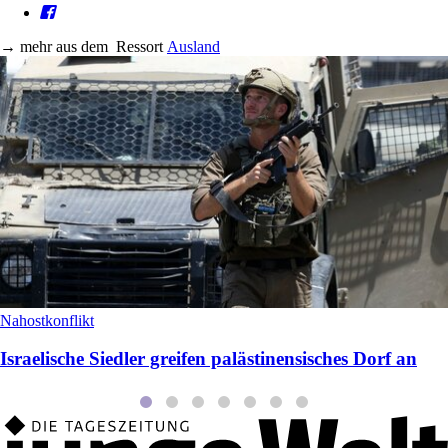
→
mehr aus dem
Ressort
Ausland
Nahostkonflikt
Israelische Siedler greifen palästinensisches Dorf an