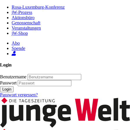
Zum
Rosa-Luxemburg-Konferenz
Inhalt
jW-Prozess
der
Aktionsbüro
Seite
Genossenschaft
Veranstaltungen
jW-Shop
Abo
Spende
Login
Benutzername
Passwort
Login
Passwort vergessen?