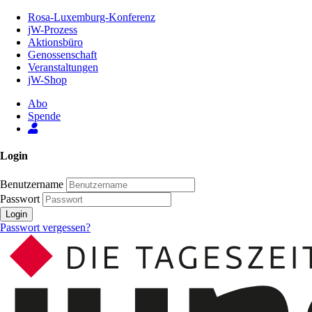
Zum
Rosa-Luxemburg-Konferenz
Inhalt
jW-Prozess
der
Aktionsbüro
Seite
Genossenschaft
Veranstaltungen
jW-Shop
Abo
Spende
Login
Benutzername
Passwort
Login
Passwort vergessen?