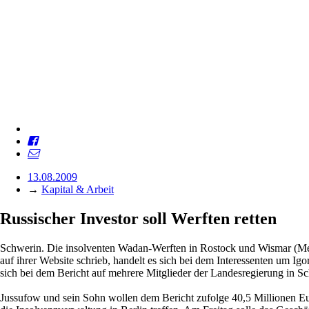
13.08.2009
→
Kapital & Arbeit
Russischer Investor soll Werften retten
Schwerin. Die insolventen Wadan-Werften in Rostock und Wismar (Mec
auf ihrer Website schrieb, handelt es sich bei dem Interessenten um Ig
sich bei dem Bericht auf mehrere Mitglieder der Landesregierung in S
Jussufow und sein Sohn wollen dem Bericht zufolge 40,5 Millionen Eur