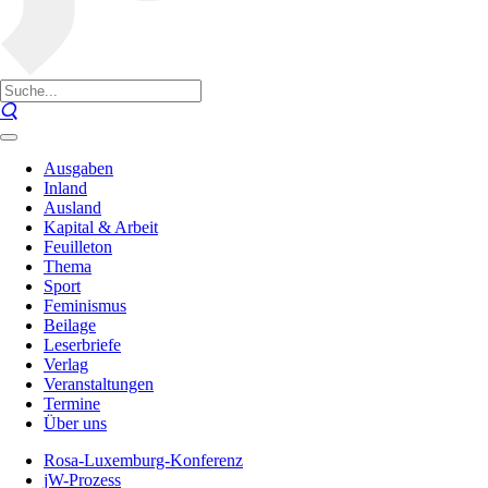
Ausgaben
Inland
Ausland
Kapital & Arbeit
Feuilleton
Thema
Sport
Feminismus
Beilage
Leserbriefe
Verlag
Veranstaltungen
Termine
Über uns
Rosa-Luxemburg-Konferenz
jW-Prozess