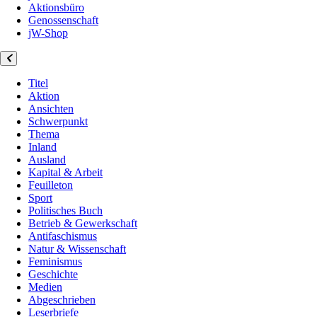
Aktionsbüro
Genossenschaft
jW-Shop
Titel
Aktion
Ansichten
Schwerpunkt
Thema
Inland
Ausland
Kapital & Arbeit
Feuilleton
Sport
Politisches Buch
Betrieb & Gewerkschaft
Antifaschismus
Natur & Wissenschaft
Feminismus
Geschichte
Medien
Abgeschrieben
Leserbriefe