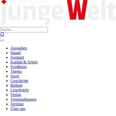
Ausgaben
Inland
Ausland
Kapital & Arbeit
Feuilleton
Thema
Sport
Geschichte
Beilage
Leserbriefe
Verlag
Veranstaltungen
Termine
Über uns