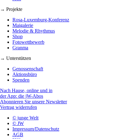
→ Projekte
Rosa-Luxemburg-Konferenz
Maigalerie
Melodie & Rhythmus
Shop
Fotowettbewerb
Granma
→ Unterstützen
Genossenschaft
Aktionsbüro
Spenden
Nach Hause, online und in
der App: die jW-Abos
Abonnieren Sie unsere Newsletter
Vertrag widerrufen
© junge Welt
© JW
Impressum/Datenschutz
AGB