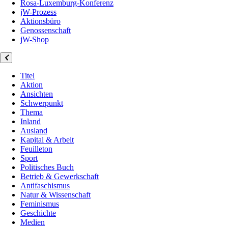
Rosa-Luxemburg-Konferenz
jW-Prozess
Aktionsbüro
Genossenschaft
jW-Shop
Titel
Aktion
Ansichten
Schwerpunkt
Thema
Inland
Ausland
Kapital & Arbeit
Feuilleton
Sport
Politisches Buch
Betrieb & Gewerkschaft
Antifaschismus
Natur & Wissenschaft
Feminismus
Geschichte
Medien