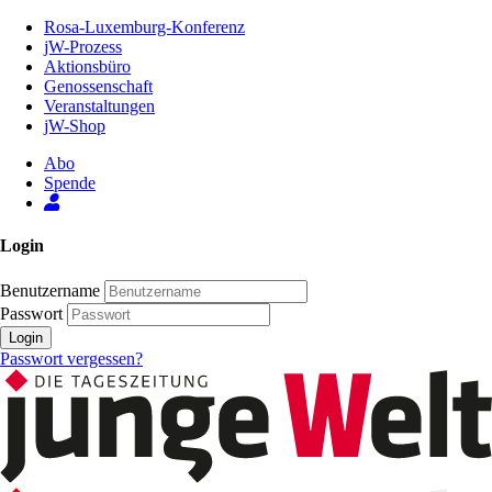
Zum
Rosa-Luxemburg-Konferenz
Inhalt
jW-Prozess
der
Aktionsbüro
Seite
Genossenschaft
Veranstaltungen
jW-Shop
Abo
Spende
Login
Benutzername
Passwort
Login
Passwort vergessen?