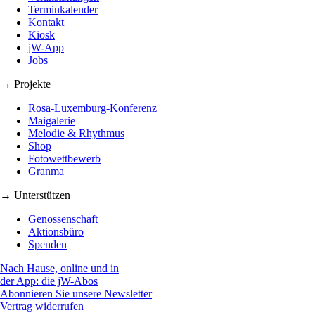
Terminkalender
Kontakt
Kiosk
jW-App
Jobs
→ Projekte
Rosa-Luxemburg-Konferenz
Maigalerie
Melodie & Rhythmus
Shop
Fotowettbewerb
Granma
→ Unterstützen
Genossenschaft
Aktionsbüro
Spenden
Nach Hause, online und in
der App: die jW-Abos
Abonnieren Sie unsere Newsletter
Vertrag widerrufen