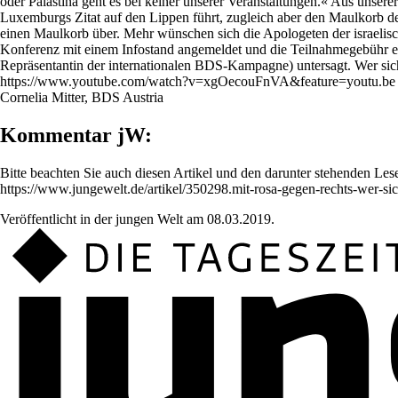
oder Palästina geht es bei keiner unserer Veranstaltungen.« Aus unserer
Luxemburgs Zitat auf den Lippen führt, zugleich aber den Maulkorb der An
einen Maulkorb über. Mehr wünschen sich die Apologeten der israelisc
Konferenz mit einem Infostand angemeldet und die Teilnahmegebühr ent
Repräsentantin der internationalen BDS-Kampagne) untersagt. Wer sich n
https://www.youtube.com/watch?v=xgOecouFnVA&feature=youtu.be
Cornelia Mitter, BDS Austria
Kommentar jW:
Bitte beachten Sie auch diesen Artikel und den darunter stehenden Lese
https://www.jungewelt.de/artikel/350298.mit-rosa-gegen-rechts-wer-si
Veröffentlicht in der jungen Welt am 08.03.2019.