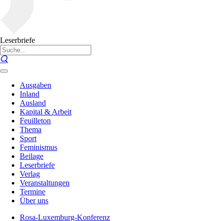
Leserbriefe
Ausgaben
Inland
Ausland
Kapital & Arbeit
Feuilleton
Thema
Sport
Feminismus
Beilage
Leserbriefe
Verlag
Veranstaltungen
Termine
Über uns
Rosa-Luxemburg-Konferenz