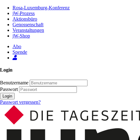
Zum
Rosa-Luxemburg-Konferenz
Inhalt
jW-Prozess
der
Aktionsbüro
Seite
Genossenschaft
Veranstaltungen
jW-Shop
Abo
Spende
Login
Benutzername
Passwort
Login
Passwort vergessen?