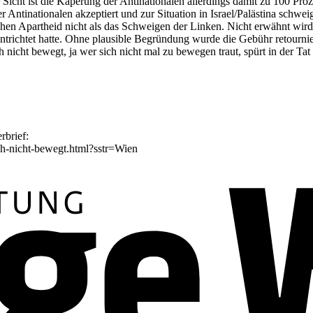
 Sicht ist die Kaperung der Antinationalen allerdings damit zu 100 Proz
tinationalen akzeptiert und zur Situation in Israel/Palästina schweigt, 
hen Apartheid nicht als das Schweigen der Linken. Nicht erwähnt wird 
richtet hatte. Ohne plausible Begründung wurde die Gebühr retournier
icht bewegt, ja wer sich nicht mal zu bewegen traut, spürt in der Tat 
rbrief:
ch-nicht-bewegt.html?sstr=Wien