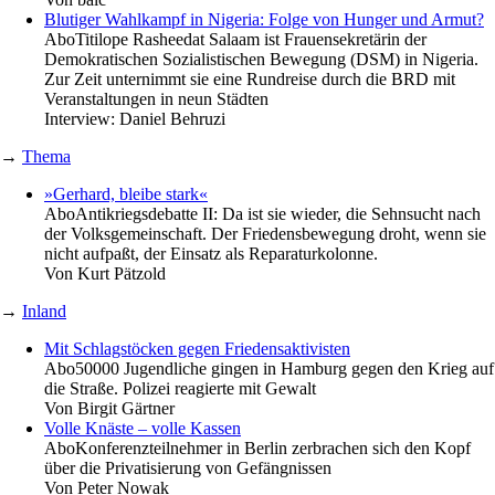
Blutiger Wahlkampf in Nigeria: Folge von Hunger und Armut?
Abo
Titilope Rasheedat Salaam ist Frauensekretärin der
Demokratischen Sozialistischen Bewegung (DSM) in Nigeria.
Zur Zeit unternimmt sie eine Rundreise durch die BRD mit
Veranstaltungen in neun Städten
Interview:
Daniel Behruzi
→
Thema
»Gerhard, bleibe stark«
Abo
Antikriegsdebatte II: Da ist sie wieder, die Sehnsucht nach
der Volksgemeinschaft. Der Friedensbewegung droht, wenn sie
nicht aufpaßt, der Einsatz als Reparaturkolonne.
Von
Kurt Pätzold
→
Inland
Mit Schlagstöcken gegen Friedensaktivisten
Abo
50000 Jugendliche gingen in Hamburg gegen den Krieg auf
die Straße. Polizei reagierte mit Gewalt
Von
Birgit Gärtner
Volle Knäste – volle Kassen
Abo
Konferenzteilnehmer in Berlin zerbrachen sich den Kopf
über die Privatisierung von Gefängnissen
Von
Peter Nowak