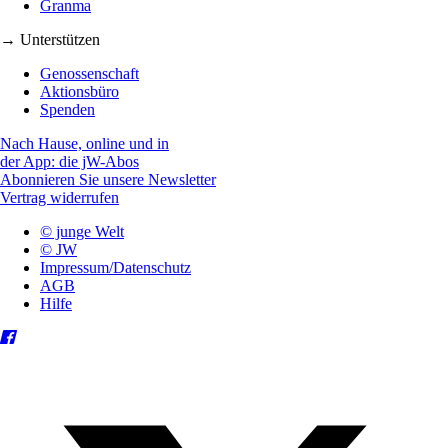
Granma
→ Unterstützen
Genossenschaft
Aktionsbüro
Spenden
Nach Hause, online und in
der App: die jW-Abos
Abonnieren Sie unsere Newsletter
Vertrag widerrufen
© junge Welt
© JW
Impressum/Datenschutz
AGB
Hilfe