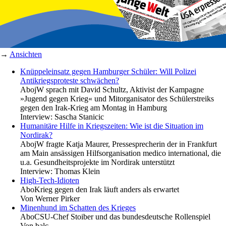
→
Ansichten
Knüppeleinsatz gegen Hamburger Schüler: Will Polizei
Antikriegsproteste schwächen?
Abo
jW sprach mit David Schultz, Aktivist der Kampagne
»Jugend gegen Krieg« und Mitorganisator des Schülerstreiks
gegen den Irak-Krieg am Montag in Hamburg
Interview:
Sascha Stanicic
Humanitäre Hilfe in Kriegszeiten: Wie ist die Situation im
Nordirak?
Abo
jW fragte Katja Maurer, Pressesprecherin der in Frankfurt
am Main ansässigen Hilfsorganisation medico international, die
u.a. Gesundheitsprojekte im Nordirak unterstützt
Interview:
Thomas Klein
High-Tech-Idioten
Abo
Krieg gegen den Irak läuft anders als erwartet
Von
Werner Pirker
Minenhund im Schatten des Krieges
Abo
CSU-Chef Stoiber und das bundesdeutsche Rollenspiel
Von
balc