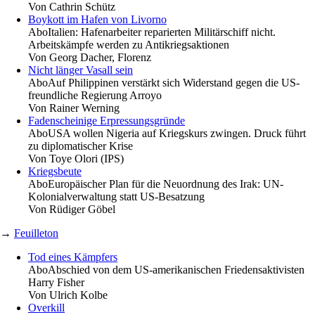
Von
Cathrin Schütz
Boykott im Hafen von Livorno
Abo
Italien: Hafenarbeiter reparierten Militärschiff nicht.
Arbeitskämpfe werden zu Antikriegsaktionen
Von
Georg Dacher, Florenz
Nicht länger Vasall sein
Abo
Auf Philippinen verstärkt sich Widerstand gegen die US-
freundliche Regierung Arroyo
Von
Rainer Werning
Fadenscheinige Erpressungsgründe
Abo
USA wollen Nigeria auf Kriegskurs zwingen. Druck führt
zu diplomatischer Krise
Von
Toye Olori (IPS)
Kriegsbeute
Abo
Europäischer Plan für die Neuordnung des Irak: UN-
Kolonialverwaltung statt US-Besatzung
Von
Rüdiger Göbel
→
Feuilleton
Tod eines Kämpfers
Abo
Abschied von dem US-amerikanischen Friedensaktivisten
Harry Fisher
Von
Ulrich Kolbe
Overkill