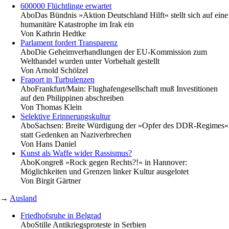
600000 Flüchtlinge erwartet
Abo
Das Bündnis »Aktion Deutschland Hilft« stellt sich auf eine
humanitäre Katastrophe im Irak ein
Von
Kathrin Hedtke
Parlament fordert Transparenz
Abo
Die Geheimverhandlungen der EU-Kommission zum
Welthandel wurden unter Vorbehalt gestellt
Von
Arnold Schölzel
Fraport in Turbulenzen
Abo
Frankfurt/Main: Flughafengesellschaft muß Investitionen
auf den Philippinen abschreiben
Von
Thomas Klein
Selektive Erinnerungskultur
Abo
Sachsen: Breite Würdigung der »Opfer des DDR-Regimes«
statt Gedenken an Naziverbrechen
Von
Hans Daniel
Kunst als Waffe wider Rassismus?
Abo
Kongreß »Rock gegen Rechts?!« in Hannover:
Möglichkeiten und Grenzen linker Kultur ausgelotet
Von
Birgit Gärtner
→
Ausland
Friedhofsruhe in Belgrad
Abo
Stille Antikriegsproteste in Serbien