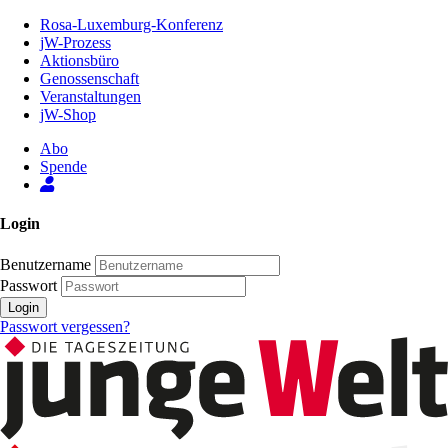
Zum
Rosa-Luxemburg-Konferenz
Inhalt
jW-Prozess
der
Aktionsbüro
Seite
Genossenschaft
Veranstaltungen
jW-Shop
Abo
Spende
Login
Benutzername
Passwort
Login
Passwort vergessen?