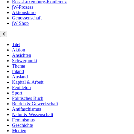
Rosa-Luxemburg-Konferenz
jW-Prozess
Aktionsbüro
Genossenschaft
jW-Shop
Titel
Aktion
Ansichten
Schwerpunkt
Thema
Inland
Ausland
Kapital & Arbeit
Feuilleton
Sport
Politisches Buch
Betrieb & Gewerkschaft
Antifaschismus
Natur & Wissenschaft
Feminismus
Geschichte
Medien