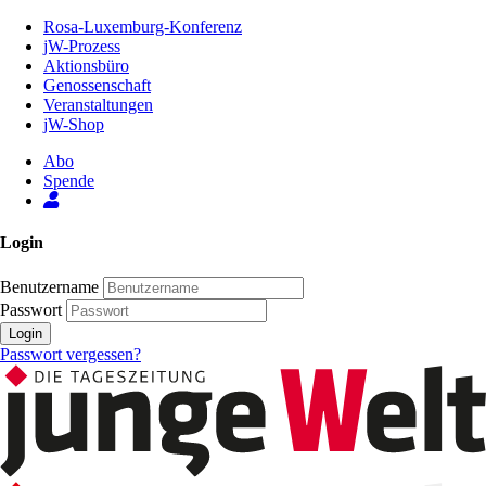
Zum
Rosa-Luxemburg-Konferenz
Inhalt
jW-Prozess
der
Aktionsbüro
Seite
Genossenschaft
Veranstaltungen
jW-Shop
Abo
Spende
Login
Benutzername
Passwort
Login
Passwort vergessen?