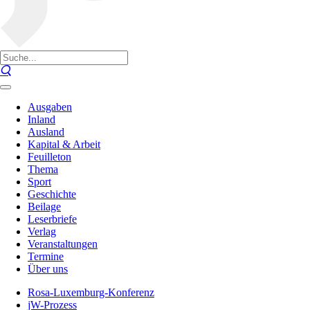
Ausgaben
Inland
Ausland
Kapital & Arbeit
Feuilleton
Thema
Sport
Geschichte
Beilage
Leserbriefe
Verlag
Veranstaltungen
Termine
Über uns
Rosa-Luxemburg-Konferenz
jW-Prozess