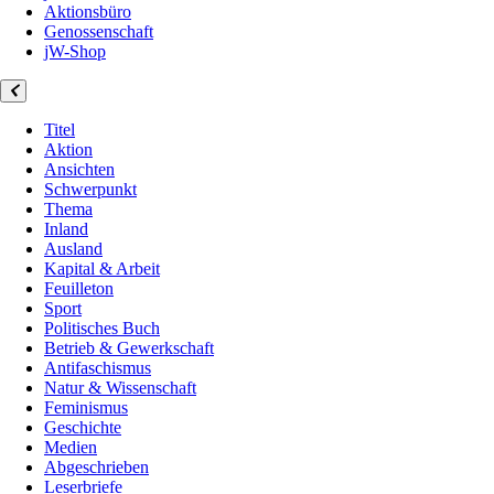
Aktionsbüro
Genossenschaft
jW-Shop
Titel
Aktion
Ansichten
Schwerpunkt
Thema
Inland
Ausland
Kapital & Arbeit
Feuilleton
Sport
Politisches Buch
Betrieb & Gewerkschaft
Antifaschismus
Natur & Wissenschaft
Feminismus
Geschichte
Medien
Abgeschrieben
Leserbriefe