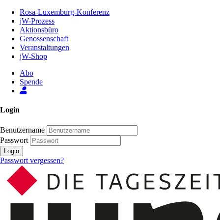
Zum
Rosa-Luxemburg-Konferenz
Inhalt
jW-Prozess
der
Aktionsbüro
Seite
Genossenschaft
Veranstaltungen
jW-Shop
Abo
Spende
Login
Benutzername
Passwort
Login
Passwort vergessen?