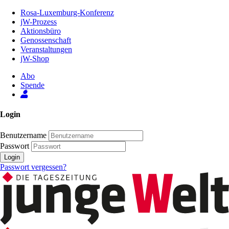
Zum
Rosa-Luxemburg-Konferenz
Inhalt
jW-Prozess
der
Aktionsbüro
Seite
Genossenschaft
Veranstaltungen
jW-Shop
Abo
Spende
Login
Benutzername
Passwort
Login
Passwort vergessen?