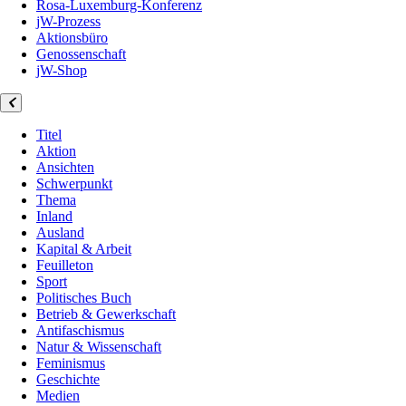
Rosa-Luxemburg-Konferenz
jW-Prozess
Aktionsbüro
Genossenschaft
jW-Shop
Titel
Aktion
Ansichten
Schwerpunkt
Thema
Inland
Ausland
Kapital & Arbeit
Feuilleton
Sport
Politisches Buch
Betrieb & Gewerkschaft
Antifaschismus
Natur & Wissenschaft
Feminismus
Geschichte
Medien