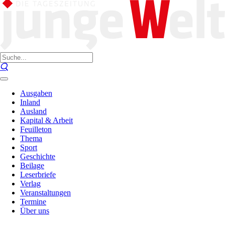
Ausgaben
Inland
Ausland
Kapital & Arbeit
Feuilleton
Thema
Sport
Geschichte
Beilage
Leserbriefe
Verlag
Veranstaltungen
Termine
Über uns