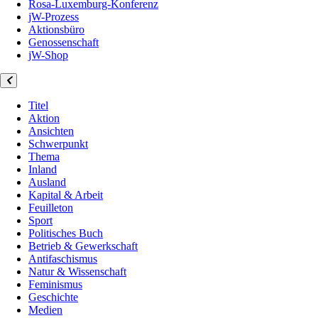
Rosa-Luxemburg-Konferenz
jW-Prozess
Aktionsbüro
Genossenschaft
jW-Shop
Titel
Aktion
Ansichten
Schwerpunkt
Thema
Inland
Ausland
Kapital & Arbeit
Feuilleton
Sport
Politisches Buch
Betrieb & Gewerkschaft
Antifaschismus
Natur & Wissenschaft
Feminismus
Geschichte
Medien