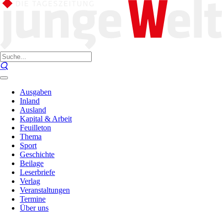
Ausgaben
Inland
Ausland
Kapital & Arbeit
Feuilleton
Thema
Sport
Geschichte
Beilage
Leserbriefe
Verlag
Veranstaltungen
Termine
Über uns