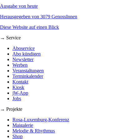
Ausgabe von heute
Herausgegeben von 3079 GenossInnen
Diese Website auf einen Blick
→ Service
Aboservice
Abo kündigen
Newsletter
Werben
Veranstaltungen
Terminkalender
Kontakt
Kiosk
jW-App
Jobs
→ Projekte
Rosa-Luxemburg-Konferenz
Maigalerie
Melodie & Rhythmus
Shop