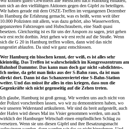
Wir können guten Gewissens alle Menschen nach Hamburg einladen,
um sich an den vielfältigen Aktionen gegen den Gipfel zu beteiligen.
Wir haben gerade mit dem OSZE-Treffen im vergangenen Dezember
in Hamburg die Erfahrung gemacht, was es heißt, wenn weit über
10.000 Polizisten mit allem, was dazu gehört, also Wasserwerfern,
gepanzerten Fahrzeugen und Hubschraubern, eine Stadt quasi
besetzen. Gleichzeitig ist es für uns der Ansporn zu sagen, jetzt gehen
wir erst recht dorthin. Jetzt gehen wir erst recht auf die Straße. Wenn
sich die G 20 in Hamburg treffen wollen, dann wird das nicht
ungestört ablaufen. Da sind wir ganz entschlossen.
Wer Hamburg ein bisschen kennt, der weiß, es ist alles sehr
kleinteilig. Das Treffen ist wahrscheinlich im Kongresszentrum am
Bahnhof Dammtor. Das kann man doch gar nicht »abdichten«.
Ich meine, da geht man links aus der S-Bahn raus, da ist man
direkt dort. Dann ist das Schanzenviertel eine S-Bahn-Station
weiter. Und das müsst ihr alles in eins kriegen, dass nun die
Gegenkräfte sich nicht gegenseitig auf die Zehen treten.
Ich glaube, Hamburg ist groß genug. Wir werden uns auch nicht von
der Polizei vorschreiben lassen, wo wir zu demonstrieren haben, wo
wir unseren Widerstand artikulieren. Wir sind da breit aufgestellt, auch
der Hafen wird dieses Mal ins Visier genommen werden, um auch
wirklich der Hamburger Wirtschaft einen empfindlichen Schlag zu
versetzen. Wenn sie uns diesen Gipfel und ihre Besatzungsmacht
aufzwingen werden, dann werden wir das so nicht hinnehmen. Und