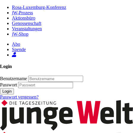
Zum
Rosa-Luxemburg-Konferenz
Inhalt
jW-Prozess
der
Aktionsbüro
Seite
Genossenschaft
Veranstaltungen
jW-Shop
Abo
Spende
Login
Benutzername
Passwort
Login
Passwort vergessen?