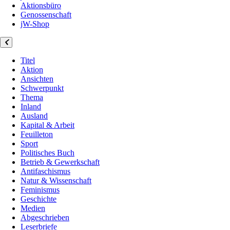
Aktionsbüro
Genossenschaft
jW-Shop
Titel
Aktion
Ansichten
Schwerpunkt
Thema
Inland
Ausland
Kapital & Arbeit
Feuilleton
Sport
Politisches Buch
Betrieb & Gewerkschaft
Antifaschismus
Natur & Wissenschaft
Feminismus
Geschichte
Medien
Abgeschrieben
Leserbriefe