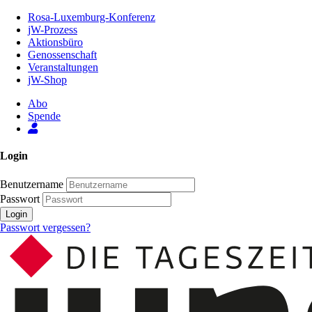
Zum
Rosa-Luxemburg-Konferenz
Inhalt
jW-Prozess
der
Aktionsbüro
Seite
Genossenschaft
Veranstaltungen
jW-Shop
Abo
Spende
Login
Benutzername
Passwort
Login
Passwort vergessen?