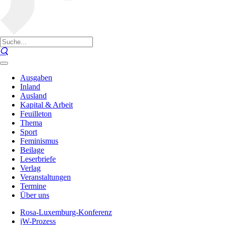
Ausgaben
Inland
Ausland
Kapital & Arbeit
Feuilleton
Thema
Sport
Feminismus
Beilage
Leserbriefe
Verlag
Veranstaltungen
Termine
Über uns
Rosa-Luxemburg-Konferenz
jW-Prozess