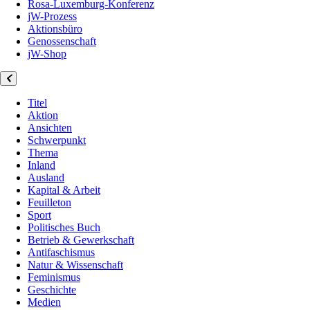
Rosa-Luxemburg-Konferenz
jW-Prozess
Aktionsbüro
Genossenschaft
jW-Shop
Titel
Aktion
Ansichten
Schwerpunkt
Thema
Inland
Ausland
Kapital & Arbeit
Feuilleton
Sport
Politisches Buch
Betrieb & Gewerkschaft
Antifaschismus
Natur & Wissenschaft
Feminismus
Geschichte
Medien