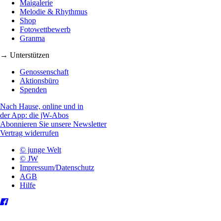
Maigalerie
Melodie & Rhythmus
Shop
Fotowettbewerb
Granma
→ Unterstützen
Genossenschaft
Aktionsbüro
Spenden
Nach Hause, online und in
der App: die jW-Abos
Abonnieren Sie unsere Newsletter
Vertrag widerrufen
© junge Welt
© JW
Impressum/Datenschutz
AGB
Hilfe