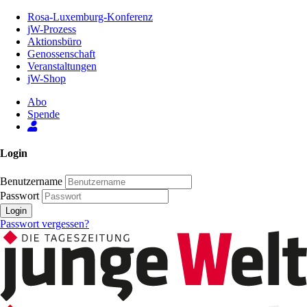
Zum
Rosa-Luxemburg-Konferenz
Inhalt
jW-Prozess
der
Aktionsbüro
Seite
Genossenschaft
Veranstaltungen
jW-Shop
Abo
Spende
Login
Benutzername
Passwort
Login
Passwort vergessen?