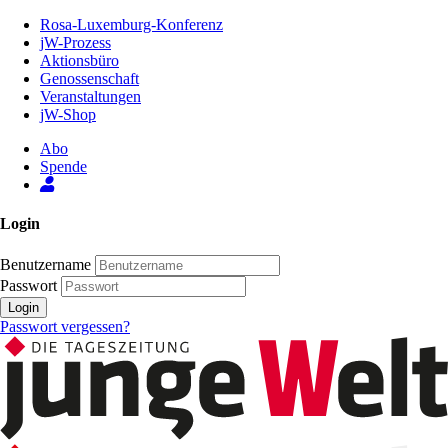
Zum
Rosa-Luxemburg-Konferenz
Inhalt
jW-Prozess
der
Aktionsbüro
Seite
Genossenschaft
Veranstaltungen
jW-Shop
Abo
Spende
Login
Benutzername
Passwort
Login
Passwort vergessen?