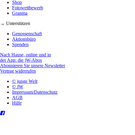
Shop
Fotowettbewerb
Granma
→ Unterstützen
Genossenschaft
Aktionsbüro
Spenden
Nach Hause, online und in
der App: die jW-Abos
Abonnieren Sie unsere Newsletter
Vertrag widerrufen
© junge Welt
© JW
Impressum/Datenschutz
AGB
Hilfe