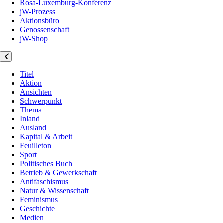
Rosa-Luxemburg-Konferenz
jW-Prozess
Aktionsbüro
Genossenschaft
jW-Shop
Titel
Aktion
Ansichten
Schwerpunkt
Thema
Inland
Ausland
Kapital & Arbeit
Feuilleton
Sport
Politisches Buch
Betrieb & Gewerkschaft
Antifaschismus
Natur & Wissenschaft
Feminismus
Geschichte
Medien