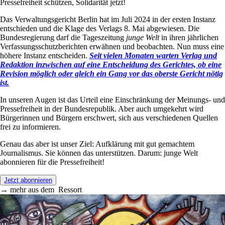
Pressefreiheit schützen, Solidarität jetzt!
Das Verwaltungsgericht Berlin hat im Juli 2024 in der ersten Instanz
entschieden und die Klage des Verlags 8. Mai abgewiesen. Die
Bundesregierung darf die Tageszeitung
junge Welt
in ihren jährlichen
Verfassungsschutzberichten erwähnen und beobachten. Nun muss eine
höhere Instanz entscheiden.
Seit vielen Monaten warten Verlag und
Redaktion inzwischen auf eine Entscheidung des Gerichtes, ob eine
Revision möglich oder gleich ein Gang vor das oberste Gericht nötig
ist.
In unseren Augen ist das Urteil eine Einschränkung der Meinungs- und
Pressefreiheit in der Bundesrepublik. Aber auch umgekehrt wird
Bürgerinnen und Bürgern erschwert, sich aus verschiedenen Quellen
frei zu informieren.
Genau das aber ist unser Ziel: Aufklärung mit gut gemachtem
Journalismus. Sie können das unterstützen. Darum: junge Welt
abonnieren für die Pressefreiheit!
Jetzt abonnieren
→
mehr aus dem
Ressort