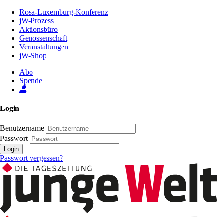
Zum
Rosa-Luxemburg-Konferenz
Inhalt
jW-Prozess
der
Aktionsbüro
Seite
Genossenschaft
Veranstaltungen
jW-Shop
Abo
Spende
Login
Benutzername
Passwort
Login
Passwort vergessen?