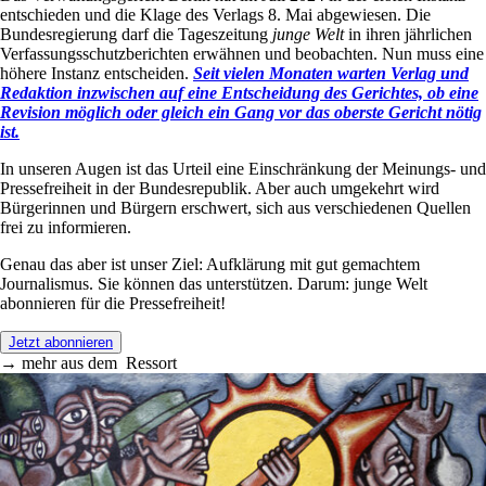
entschieden und die Klage des Verlags 8. Mai abgewiesen. Die
Bundesregierung darf die Tageszeitung
junge Welt
in ihren jährlichen
Verfassungsschutzberichten erwähnen und beobachten. Nun muss eine
höhere Instanz entscheiden.
Seit vielen Monaten warten Verlag und
Redaktion inzwischen auf eine Entscheidung des Gerichtes, ob eine
Revision möglich oder gleich ein Gang vor das oberste Gericht nötig
ist.
In unseren Augen ist das Urteil eine Einschränkung der Meinungs- und
Pressefreiheit in der Bundesrepublik. Aber auch umgekehrt wird
Bürgerinnen und Bürgern erschwert, sich aus verschiedenen Quellen
frei zu informieren.
Genau das aber ist unser Ziel: Aufklärung mit gut gemachtem
Journalismus. Sie können das unterstützen. Darum: junge Welt
abonnieren für die Pressefreiheit!
Jetzt abonnieren
→
mehr aus dem
Ressort