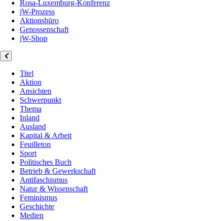
Rosa-Luxemburg-Konferenz
jW-Prozess
Aktionsbüro
Genossenschaft
jW-Shop
Titel
Aktion
Ansichten
Schwerpunkt
Thema
Inland
Ausland
Kapital & Arbeit
Feuilleton
Sport
Politisches Buch
Betrieb & Gewerkschaft
Antifaschismus
Natur & Wissenschaft
Feminismus
Geschichte
Medien