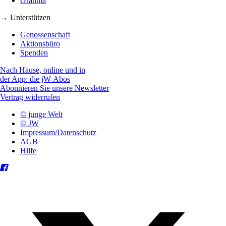
Granma
→ Unterstützen
Genossenschaft
Aktionsbüro
Spenden
Nach Hause, online und in
der App: die jW-Abos
Abonnieren Sie unsere Newsletter
Vertrag widerrufen
© junge Welt
© JW
Impressum/Datenschutz
AGB
Hilfe