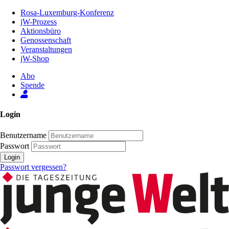
Zum
Rosa-Luxemburg-Konferenz
Inhalt
jW-Prozess
der
Aktionsbüro
Seite
Genossenschaft
Veranstaltungen
jW-Shop
Abo
Spende
Login
Benutzername
Passwort
Login
Passwort vergessen?