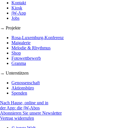
Kontakt
Kiosk
jW-App
Jobs
→ Projekte
Rosa-Luxemburg-Konferenz
Maigalerie
Melodie & Rhythmus
Shop
Fotowettbewerb
Granma
→ Unterstützen
Genossenschaft
Aktionsbüro
Spenden
Nach Hause, online und in
der App: die jW-Abos
Abonnieren Sie unsere Newsletter
Vertrag widerrufen
© junge Welt