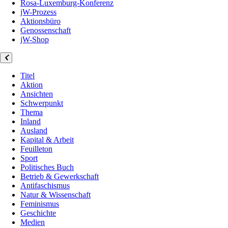
Rosa-Luxemburg-Konferenz
jW-Prozess
Aktionsbüro
Genossenschaft
jW-Shop
Titel
Aktion
Ansichten
Schwerpunkt
Thema
Inland
Ausland
Kapital & Arbeit
Feuilleton
Sport
Politisches Buch
Betrieb & Gewerkschaft
Antifaschismus
Natur & Wissenschaft
Feminismus
Geschichte
Medien