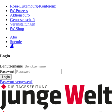
Zum
Rosa-Luxemburg-Konferenz
Inhalt
jW-Prozess
der
Aktionsbüro
Seite
Genossenschaft
Veranstaltungen
jW-Shop
Abo
Spende
Login
Benutzername
Passwort
Login
Passwort vergessen?