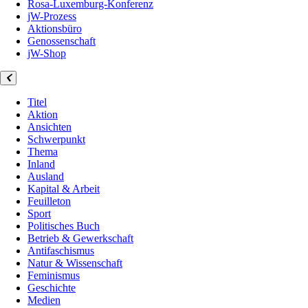
Rosa-Luxemburg-Konferenz
jW-Prozess
Aktionsbüro
Genossenschaft
jW-Shop
Titel
Aktion
Ansichten
Schwerpunkt
Thema
Inland
Ausland
Kapital & Arbeit
Feuilleton
Sport
Politisches Buch
Betrieb & Gewerkschaft
Antifaschismus
Natur & Wissenschaft
Feminismus
Geschichte
Medien