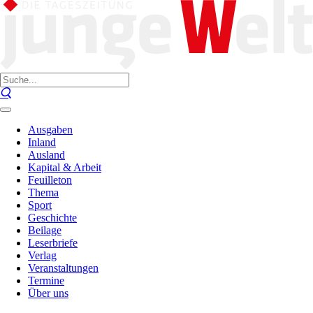
Ausgaben
Inland
Ausland
Kapital & Arbeit
Feuilleton
Thema
Sport
Geschichte
Beilage
Leserbriefe
Verlag
Veranstaltungen
Termine
Über uns