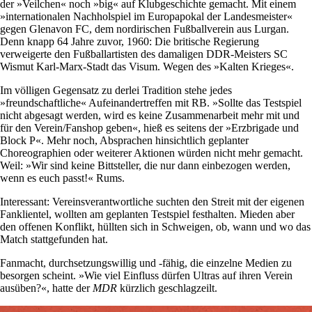
der »Veilchen« noch »big« auf Klubgeschichte gemacht. Mit einem
»internationalen Nachholspiel im Europapokal der Landesmeister«
gegen Glenavon FC, dem nordirischen Fußballverein aus Lurgan.
Denn knapp 64 Jahre zuvor, 1960: Die britische Regierung
verweigerte den Fußballartisten des damaligen DDR-Meisters SC
Wismut Karl-Marx-Stadt das Visum. Wegen des »Kalten Krieges«.
Im völligen Gegensatz zu derlei Tradition stehe jedes
»freundschaftliche« Aufeinandertreffen mit RB. »Sollte das Testspiel
nicht abgesagt werden, wird es keine Zusammenarbeit mehr mit und
für den Verein/Fanshop geben«, hieß es seitens der »Erzbrigade und
Block P«. Mehr noch, Absprachen hinsichtlich geplanter
Choreographien oder weiterer Aktionen würden nicht mehr gemacht.
Weil: »Wir sind keine Bittsteller, die nur dann einbezogen werden,
wenn es euch passt!« Rums.
Interessant: Vereinsverantwortliche suchten den Streit mit der eigenen
Fanklientel, wollten am geplanten Testspiel festhalten. Mieden aber
den offenen Konflikt, hüllten sich in Schweigen, ob, wann und wo das
Match stattgefunden hat.
Fanmacht, durchsetzungswillig und -fähig, die einzelne Medien zu
besorgen scheint. »Wie viel Einfluss dürfen Ultras auf ihren Verein
ausüben?«, hatte der
MDR
kürzlich geschlagzeilt.