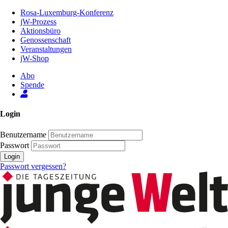
Zum
Rosa-Luxemburg-Konferenz
Inhalt
jW-Prozess
der
Aktionsbüro
Seite
Genossenschaft
Veranstaltungen
jW-Shop
Abo
Spende
Login
Benutzername
Passwort
Login
Passwort vergessen?