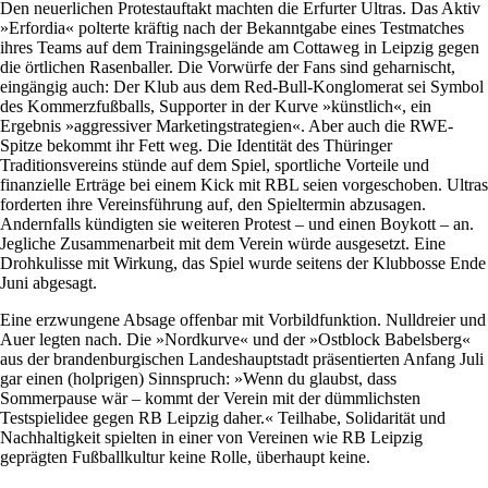
Den neuerlichen Protestauftakt machten die Erfurter Ultras. Das Aktiv
»Erfordia« polterte kräftig nach der Bekanntgabe eines Testmatches
ihres Teams auf dem Trainingsgelände am Cottaweg in Leipzig gegen
die örtlichen Rasenballer. Die Vorwürfe der Fans sind geharnischt,
eingängig auch: Der Klub aus dem Red-Bull-Konglomerat sei Symbol
des Kommerzfußballs, Supporter in der Kurve »künstlich«, ein
Ergebnis »aggressiver Marketingstrategien«. Aber auch die RWE-
Spitze bekommt ihr Fett weg. Die Identität des Thüringer
Traditionsvereins stünde auf dem Spiel, sportliche Vorteile und
finanzielle Erträge bei einem Kick mit RBL seien vorgeschoben. Ultras
forderten ihre Vereinsführung auf, den Spieltermin abzusagen.
Andernfalls kündigten sie weiteren Protest – und einen Boykott – an.
Jegliche Zusammenarbeit mit dem Verein würde ausgesetzt. Eine
Drohkulisse mit Wirkung, das Spiel wurde seitens der Klubbosse Ende
Juni abgesagt.
Eine erzwungene Absage offenbar mit Vorbildfunktion. Nulldreier und
Auer legten nach. Die »Nordkurve« und der »Ostblock Babelsberg«
aus der brandenburgischen Landeshauptstadt präsentierten Anfang Juli
gar einen (holprigen) Sinnspruch: »Wenn du glaubst, dass
Sommerpause wär – kommt der Verein mit der dümmlichsten
Testspielidee gegen RB Leipzig daher.« Teilhabe, Solidarität und
Nachhaltigkeit spielten in einer von Vereinen wie RB Leipzig
geprägten Fußballkultur keine Rolle, überhaupt keine.