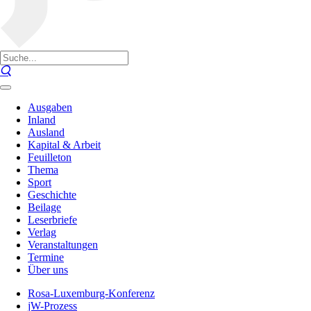
Ausgaben
Inland
Ausland
Kapital & Arbeit
Feuilleton
Thema
Sport
Geschichte
Beilage
Leserbriefe
Verlag
Veranstaltungen
Termine
Über uns
Rosa-Luxemburg-Konferenz
jW-Prozess