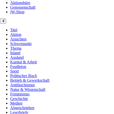
Aktionsbüro
Genossenschaft
jW-Shop
Titel
Aktion
Ansichten
Schwerpunkt
Thema
Inland
Ausland
Kapital & Arbeit
Feuilleton
Sport
Politisches Buch
Betrieb & Gewerkschaft
Antifaschismus
Natur & Wissenschaft
Feminismus
Geschichte
Medien
Abgeschrieben
Leserbriefe