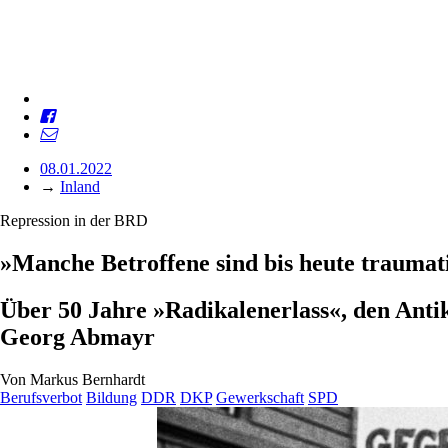
08.01.2022
→
Inland
Repression in der BRD
»Manche Betroffene sind bis heute traumati
Über 50 Jahre »Radikalenerlass«, den An
Georg Abmayr
Von
Markus Bernhardt
Berufsverbot
Bildung
DDR
DKP
Gewerkschaft
SPD