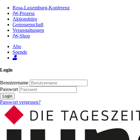
Zum
Rosa-Luxemburg-Konferenz
Inhalt
jW-Prozess
der
Aktionsbüro
Seite
Genossenschaft
Veranstaltungen
jW-Shop
Abo
Spende
Login
Benutzername
Passwort
Login
Passwort vergessen?