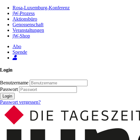
Zum
Rosa-Luxemburg-Konferenz
Inhalt
jW-Prozess
der
Aktionsbüro
Seite
Genossenschaft
Veranstaltungen
jW-Shop
Abo
Spende
Login
Benutzername
Passwort
Login
Passwort vergessen?