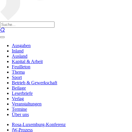
Ausgaben
Inland
Ausland
Kapital & Arbeit
Feuilleton
Thema
Sport
Betrieb & Gewerkschaft
Beilage
Leserbriefe
Verlag
Veranstaltungen
Termine
Über uns
Rosa-Luxemburg-Konferenz
jW-Prozess