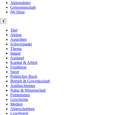
Aktionsbüro
Genossenschaft
jW-Shop
Titel
Aktion
Ansichten
Schwerpunkt
Thema
Inland
Ausland
Kapital & Arbeit
Feuilleton
Sport
Politisches Buch
Betrieb & Gewerkschaft
Antifaschismus
Natur & Wissenschaft
Feminismus
Geschichte
Medien
Abgeschrieben
Leserbriefe