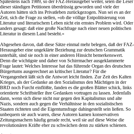
Spätestens nach 1989, so der FAZ-Herausgeber weiter, seien die Leser
dieser ständigen Petitionen überdrüssig geworden und viele der
Autoren hätten sich ins Privatleben zurückgezogen. Nun sei es an der
Zeit, sich die Frage zu stellen, »ob die völlige Entpolitisierung von
Literatur und literarischem Leben nicht ein ernstes Problem wird. Oder
anders gesagt: daß eine große Nachfrage nach einer neuen politischen
Literatur in diesem Land besteht.«
Abgesehen davon, daß diese Sätze einmal mehr belegen, daß der FAZ-
Herausgeber eine ungeklärte Beziehung zur deutschen Grammatik
unterhält, sind sie noch in einer anderen Hinsicht bemerkenswert.
Denn die wichtigste und daher von Schirrmacher ausgeklammerte
Frage lautet: Welches Interesse hat das führende Organ des deutschen
Bürgertums ausgerechnet an kritischer Literatur? Für die
Vergangenheit läßt sich die Antwort leicht finden. Zur Zeit des Kalten
Krieges, als der Gedanke an den Sozia­lismus den Mächtigen in der
BRD noch Furcht einflößte, fanden es die großen Blätter schick, links
orientierte Schriftsteller ihre Gedanken vortragen zu lassen. Jedenfalls
dann, wenn sich diese nicht nur gegen den Kapitalismus und alte
Nazis, sondern auch gegen die Verhältnisse in den sozialistischen
Staaten richteten und die Eigentumsfrage dahingestellt sein ließen. So
unbequem sie auch waren, diese Autoren kamen konservativen
Zeitungsmachern häufig gerade recht, weil sie auf diese Weise die
revolutionären Kräfte eher zu schwächen denn zu stärken schienen.