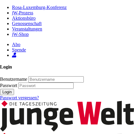
Zum
Rosa-Luxemburg-Konferenz
Inhalt
jW-Prozess
der
Aktionsbüro
Seite
Genossenschaft
Veranstaltungen
jW-Shop
Abo
Spende
Login
Benutzername
Passwort
Login
Passwort vergessen?