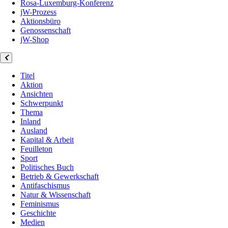
Rosa-Luxemburg-Konferenz
jW-Prozess
Aktionsbüro
Genossenschaft
jW-Shop
Titel
Aktion
Ansichten
Schwerpunkt
Thema
Inland
Ausland
Kapital & Arbeit
Feuilleton
Sport
Politisches Buch
Betrieb & Gewerkschaft
Antifaschismus
Natur & Wissenschaft
Feminismus
Geschichte
Medien