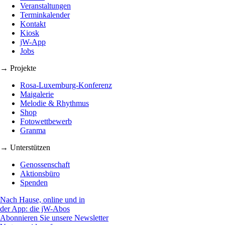
Veranstaltungen
Terminkalender
Kontakt
Kiosk
jW-App
Jobs
→ Projekte
Rosa-Luxemburg-Konferenz
Maigalerie
Melodie & Rhythmus
Shop
Fotowettbewerb
Granma
→ Unterstützen
Genossenschaft
Aktionsbüro
Spenden
Nach Hause, online und in
der App: die jW-Abos
Abonnieren Sie unsere Newsletter