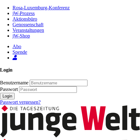
Zum
Rosa-Luxemburg-Konferenz
Inhalt
jW-Prozess
der
Aktionsbüro
Seite
Genossenschaft
Veranstaltungen
jW-Shop
Abo
Spende
Login
Benutzername
Passwort
Login
Passwort vergessen?