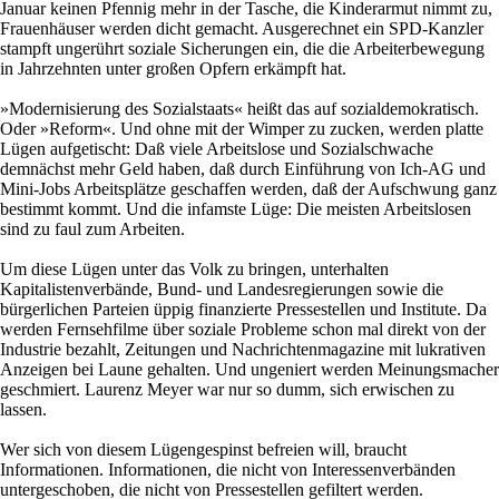
Januar keinen Pfennig mehr in der Tasche, die Kinderarmut nimmt zu,
Frauenhäuser werden dicht gemacht. Ausgerechnet ein SPD-Kanzler
stampft ungerührt soziale Sicherungen ein, die die Arbeiterbewegung
in Jahrzehnten unter großen Opfern erkämpft hat.
»Modernisierung des Sozialstaats« heißt das auf sozialdemokratisch.
Oder »Reform«. Und ohne mit der Wimper zu zucken, werden platte
Lügen aufgetischt: Daß viele Arbeitslose und Sozialschwache
demnächst mehr Geld haben, daß durch Einführung von Ich-AG und
Mini-Jobs Arbeitsplätze geschaffen werden, daß der Aufschwung ganz
bestimmt kommt. Und die infamste Lüge: Die meisten Arbeitslosen
sind zu faul zum Arbeiten.
Um diese Lügen unter das Volk zu bringen, unterhalten
Kapitalistenverbände, Bund- und Landesregierungen sowie die
bürgerlichen Parteien üppig finanzierte Pressestellen und Institute. Da
werden Fernsehfilme über soziale Probleme schon mal direkt von der
Industrie bezahlt, Zeitungen und Nachrichtenmagazine mit lukrativen
Anzeigen bei Laune gehalten. Und ungeniert werden Meinungsmacher
geschmiert. Laurenz Meyer war nur so dumm, sich erwischen zu
lassen.
Wer sich von diesem Lügengespinst befreien will, braucht
Informationen. Informationen, die nicht von Interessenverbänden
untergeschoben, die nicht von Pressestellen gefiltert werden.