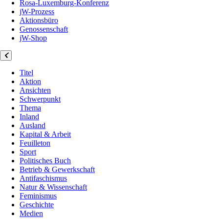
Rosa-Luxemburg-Konferenz
jW-Prozess
Aktionsbüro
Genossenschaft
jW-Shop
Titel
Aktion
Ansichten
Schwerpunkt
Thema
Inland
Ausland
Kapital & Arbeit
Feuilleton
Sport
Politisches Buch
Betrieb & Gewerkschaft
Antifaschismus
Natur & Wissenschaft
Feminismus
Geschichte
Medien