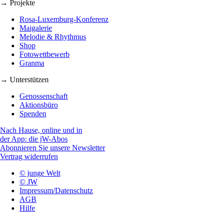
→ Projekte
Rosa-Luxemburg-Konferenz
Maigalerie
Melodie & Rhythmus
Shop
Fotowettbewerb
Granma
→ Unterstützen
Genossenschaft
Aktionsbüro
Spenden
Nach Hause, online und in
der App: die jW-Abos
Abonnieren Sie unsere Newsletter
Vertrag widerrufen
© junge Welt
© JW
Impressum/Datenschutz
AGB
Hilfe