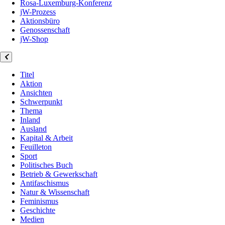
Rosa-Luxemburg-Konferenz
jW-Prozess
Aktionsbüro
Genossenschaft
jW-Shop
Titel
Aktion
Ansichten
Schwerpunkt
Thema
Inland
Ausland
Kapital & Arbeit
Feuilleton
Sport
Politisches Buch
Betrieb & Gewerkschaft
Antifaschismus
Natur & Wissenschaft
Feminismus
Geschichte
Medien