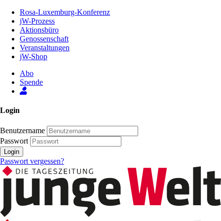
Zum
Rosa-Luxemburg-Konferenz
Inhalt
jW-Prozess
der
Aktionsbüro
Seite
Genossenschaft
Veranstaltungen
jW-Shop
Abo
Spende
Login
Benutzername
Passwort
Login
Passwort vergessen?