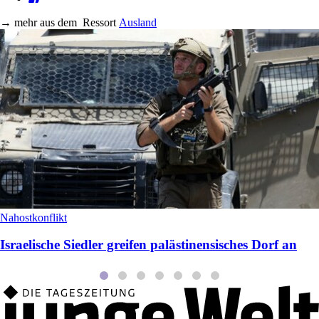
→
mehr aus dem
Ressort
Ausland
Nahostkonflikt
Israelische Siedler greifen palästinensisches Dorf an