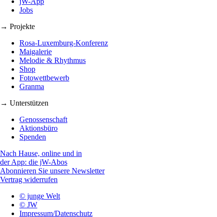
jW-App
Jobs
→ Projekte
Rosa-Luxemburg-Konferenz
Maigalerie
Melodie & Rhythmus
Shop
Fotowettbewerb
Granma
→ Unterstützen
Genossenschaft
Aktionsbüro
Spenden
Nach Hause, online und in
der App: die jW-Abos
Abonnieren Sie unsere Newsletter
Vertrag widerrufen
© junge Welt
© JW
Impressum/Datenschutz