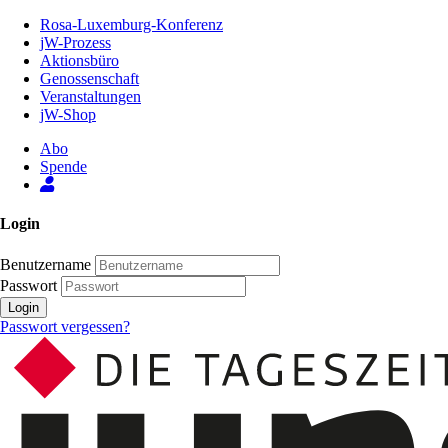
Zum
Rosa-Luxemburg-Konferenz
Inhalt
jW-Prozess
der
Aktionsbüro
Seite
Genossenschaft
Veranstaltungen
jW-Shop
Abo
Spende
Login
Benutzername
Passwort
Login
Passwort vergessen?