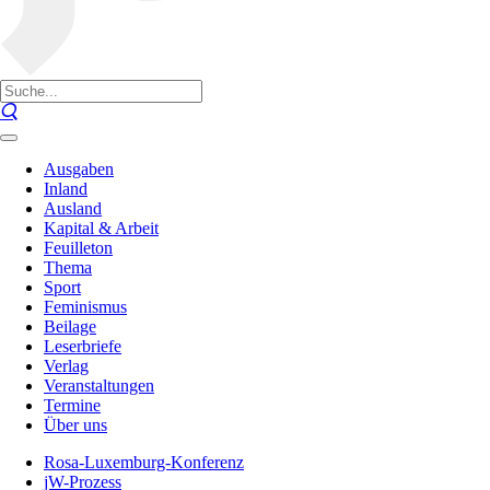
Ausgaben
Inland
Ausland
Kapital & Arbeit
Feuilleton
Thema
Sport
Feminismus
Beilage
Leserbriefe
Verlag
Veranstaltungen
Termine
Über uns
Rosa-Luxemburg-Konferenz
jW-Prozess