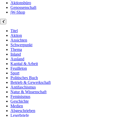
Aktionsbüro
Genossenschaft
jW-Shop
Titel
Aktion
Ansichten
Schwerpunkt
Thema
Inland
Ausland
Kapital & Arbeit
Feuilleton
Sport
Politisches Buch
Betrieb & Gewerkschaft
Antifaschismus
Natur & Wissenschaft
Feminismus
Geschichte
Medien
Abgeschrieben
Leserbriefe