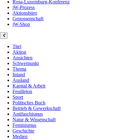
Rosa-Luxemburg-Konferenz
jW-Prozess
Aktionsbüro
Genossenschaft
jW-Shop
Titel
Aktion
Ansichten
Schwerpunkt
Thema
Inland
Ausland
Kapital & Arbeit
Feuilleton
Sport
Politisches Buch
Betrieb & Gewerkschaft
Antifaschismus
Natur & Wissenschaft
Feminismus
Geschichte
Medien