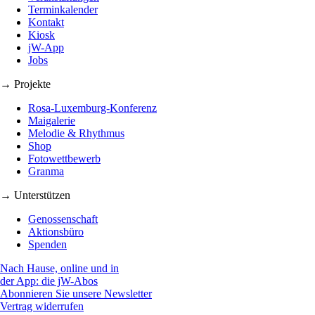
Terminkalender
Kontakt
Kiosk
jW-App
Jobs
→ Projekte
Rosa-Luxemburg-Konferenz
Maigalerie
Melodie & Rhythmus
Shop
Fotowettbewerb
Granma
→ Unterstützen
Genossenschaft
Aktionsbüro
Spenden
Nach Hause, online und in
der App: die jW-Abos
Abonnieren Sie unsere Newsletter
Vertrag widerrufen