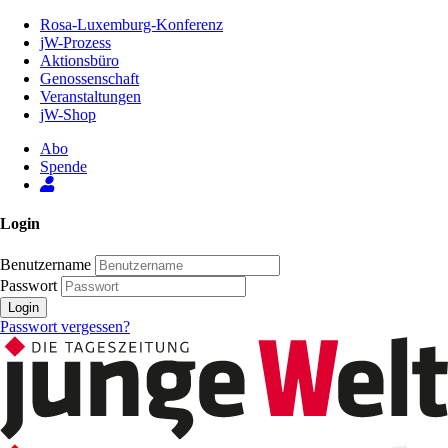
Zum
Rosa-Luxemburg-Konferenz
Inhalt
jW-Prozess
der
Aktionsbüro
Seite
Genossenschaft
Veranstaltungen
jW-Shop
Abo
Spende
Login
Benutzername
Passwort
Login
Passwort vergessen?