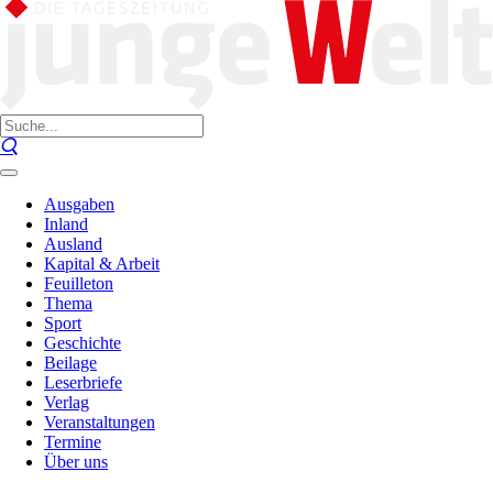
Ausgaben
Inland
Ausland
Kapital & Arbeit
Feuilleton
Thema
Sport
Geschichte
Beilage
Leserbriefe
Verlag
Veranstaltungen
Termine
Über uns