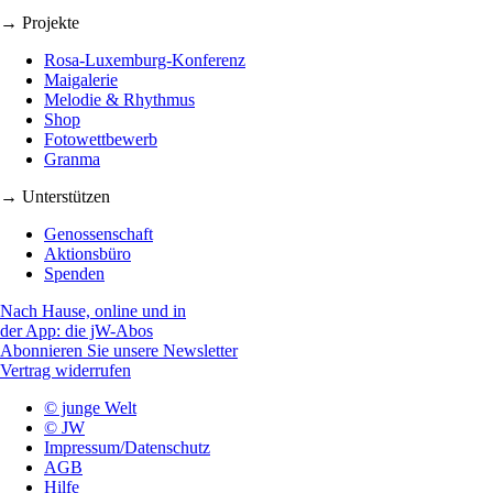
→ Projekte
Rosa-Luxemburg-Konferenz
Maigalerie
Melodie & Rhythmus
Shop
Fotowettbewerb
Granma
→ Unterstützen
Genossenschaft
Aktionsbüro
Spenden
Nach Hause, online und in
der App: die jW-Abos
Abonnieren Sie unsere Newsletter
Vertrag widerrufen
© junge Welt
© JW
Impressum/Datenschutz
AGB
Hilfe