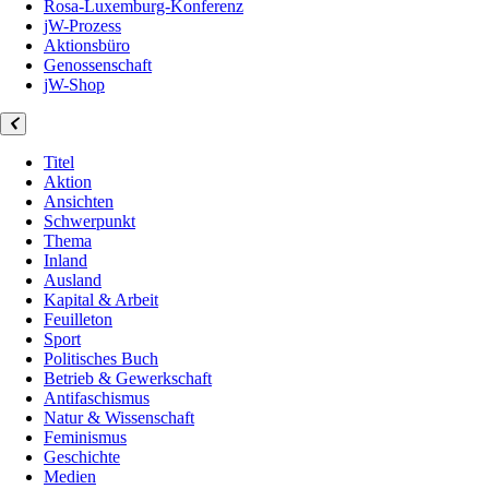
Rosa-Luxemburg-Konferenz
jW-Prozess
Aktionsbüro
Genossenschaft
jW-Shop
Titel
Aktion
Ansichten
Schwerpunkt
Thema
Inland
Ausland
Kapital & Arbeit
Feuilleton
Sport
Politisches Buch
Betrieb & Gewerkschaft
Antifaschismus
Natur & Wissenschaft
Feminismus
Geschichte
Medien