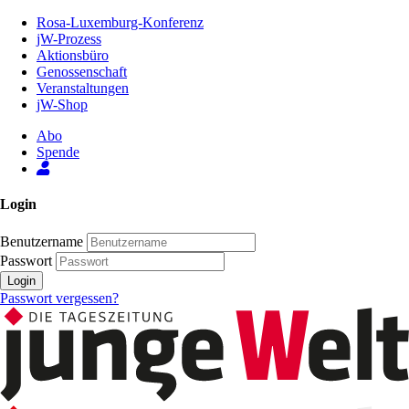
Zum
Rosa-Luxemburg-Konferenz
Inhalt
jW-Prozess
der
Aktionsbüro
Seite
Genossenschaft
Veranstaltungen
jW-Shop
Abo
Spende
Login
Benutzername
Passwort
Login
Passwort vergessen?