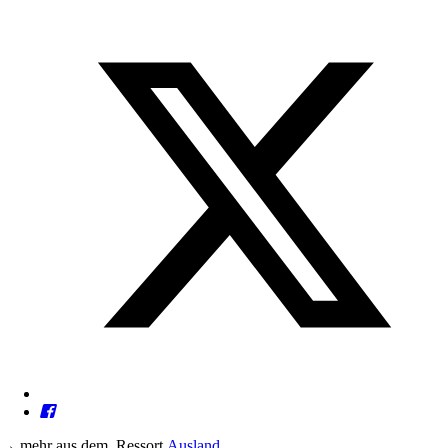
→
mehr aus dem
Ressort
Ausland