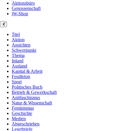
Aktionsbüro
Genossenschaft
jW-Shop
Titel
Aktion
Ansichten
Schwerpunkt
Thema
Inland
Ausland
Kapital & Arbeit
Feuilleton
Sport
Politisches Buch
Betrieb & Gewerkschaft
Antifaschismus
Natur & Wissenschaft
Feminismus
Geschichte
Medien
Abgeschrieben
Leserbriefe