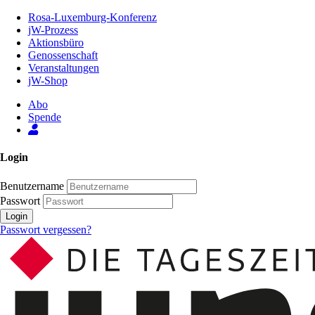
Zum
Rosa-Luxemburg-Konferenz
Inhalt
jW-Prozess
der
Aktionsbüro
Seite
Genossenschaft
Veranstaltungen
jW-Shop
Abo
Spende
Login
Benutzername
Passwort
Login
Passwort vergessen?