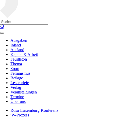
Ausgaben
Inland
Ausland
Kapital & Arbeit
Feuilleton
Thema
Sport
Feminismus
Beilage
Leserbriefe
Verlag
Veranstaltungen
Termine
Über uns
Rosa-Luxemburg-Konferenz
jW-Prozess