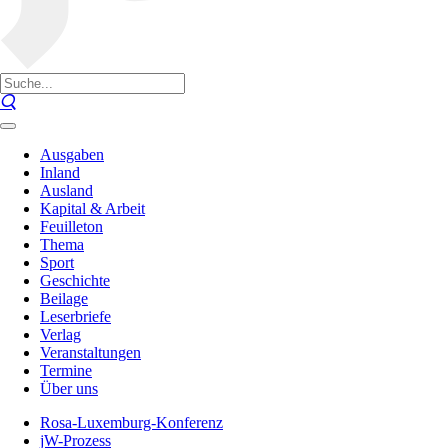
Ausgaben
Inland
Ausland
Kapital & Arbeit
Feuilleton
Thema
Sport
Geschichte
Beilage
Leserbriefe
Verlag
Veranstaltungen
Termine
Über uns
Rosa-Luxemburg-Konferenz
jW-Prozess