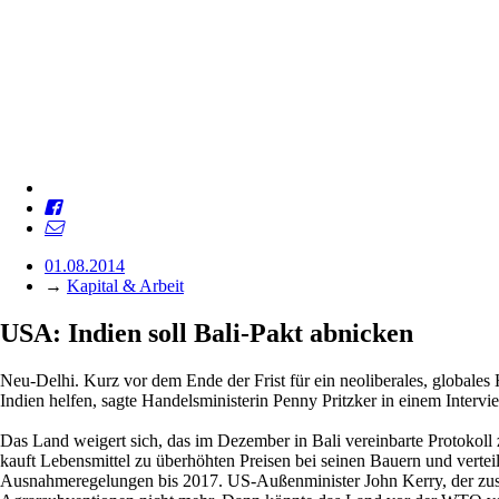
01.08.2014
→
Kapital & Arbeit
USA: Indien soll Bali-Pakt abnicken
Neu-Delhi. Kurz vor dem Ende der Frist für ein neoliberales, globa
Indien helfen, sagte Handelsministerin Penny Pritzker in einem Inter
Das Land weigert sich, das im Dezember in Bali vereinbarte Protokoll
kauft Lebensmittel zu überhöhten Preisen bei seinen Bauern und verteil
Ausnahmeregelungen bis 2017. US-Außenminister John Kerry, der zusam