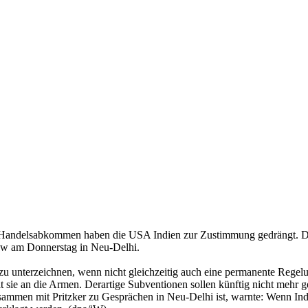
les Handelsabkommen haben die USA Indien zur Zustimmung gedrängt. 
view am Donnerstag in Neu-Delhi.
 zu unterzeichnen, wenn nicht gleichzeitig auch eine permanente Rege
t sie an die Armen. Derartige Subventionen sollen künftig nicht mehr ge
men mit Pritzker zu Gesprächen in Neu-Delhi ist, warnte: Wenn Indien