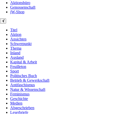
Aktionsbüro
Genossenschaft
jW-Shop
Titel
Aktion
Ansichten
Schwerpunkt
Thema
Inland
Ausland
Kapital & Arbeit
Feuilleton
Sport
Politisches Buch
Betrieb & Gewerkschaft
Antifaschismus
Natur & Wissenschaft
Feminismus
Geschichte
Medien
Abgeschrieben
Leserbriefe