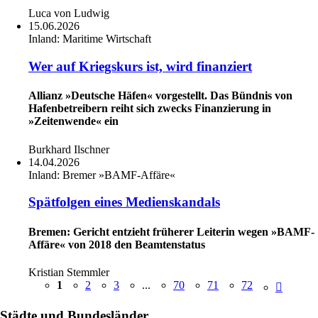
Luca von Ludwig
15.06.2026
Inland:
Maritime Wirtschaft
Wer auf Kriegskurs ist, wird finanziert
Allianz »Deutsche Häfen« vorgestellt. Das Bündnis von
Hafenbetreibern reiht sich zwecks Finanzierung in
»Zeitenwende« ein
Burkhard Ilschner
14.04.2026
Inland:
Bremer »BAMF-Affäre«
Spätfolgen eines Medienskandals
Bremen: Gericht entzieht früherer Leiterin wegen »BAMF-
Affäre« von 2018 den Beamtenstatus
Kristian Stemmler
1
2
3
...
70
71
72
Städte und Bundesländer