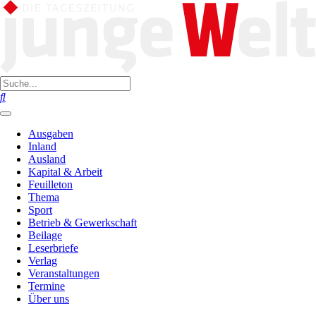
Ausgaben
Inland
Ausland
Kapital & Arbeit
Feuilleton
Thema
Sport
Betrieb & Gewerkschaft
Beilage
Leserbriefe
Verlag
Veranstaltungen
Termine
Über uns