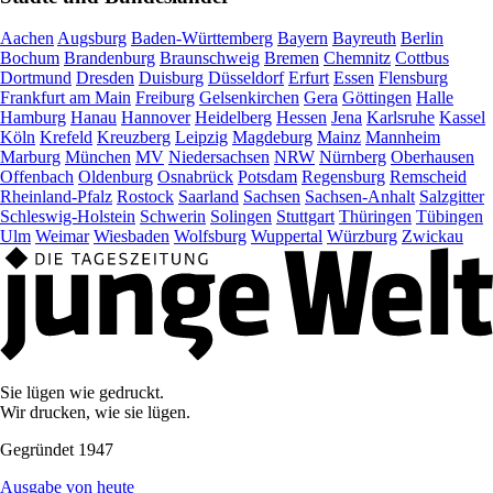
Aachen
Augsburg
Baden-Württemberg
Bayern
Bayreuth
Berlin
Bochum
Brandenburg
Braunschweig
Bremen
Chemnitz
Cottbus
Dortmund
Dresden
Duisburg
Düsseldorf
Erfurt
Essen
Flensburg
Frankfurt am Main
Freiburg
Gelsenkirchen
Gera
Göttingen
Halle
Hamburg
Hanau
Hannover
Heidelberg
Hessen
Jena
Karlsruhe
Kassel
Köln
Krefeld
Kreuzberg
Leipzig
Magdeburg
Mainz
Mannheim
Marburg
München
MV
Niedersachsen
NRW
Nürnberg
Oberhausen
Offenbach
Oldenburg
Osnabrück
Potsdam
Regensburg
Remscheid
Rheinland-Pfalz
Rostock
Saarland
Sachsen
Sachsen-Anhalt
Salzgitter
Schleswig-Holstein
Schwerin
Solingen
Stuttgart
Thüringen
Tübingen
Ulm
Weimar
Wiesbaden
Wolfsburg
Wuppertal
Würzburg
Zwickau
Sie lügen wie gedruckt.
Wir drucken, wie sie lügen.
Gegründet 1947
Ausgabe von heute