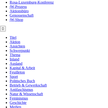
Rosa-Luxemburg-Konferenz
jW-Prozess
Aktionsbüro
Genossenschaft
jW-Shop
Titel
Aktion
Ansichten
Schwerpunkt
Thema
Inland
Ausland
Kapital & Arbeit
Feuilleton
Sport
Politisches Buch
Betrieb & Gewerkschaft
Antifaschismus
Natur & Wissenschaft
Feminismus
Geschichte
Medien