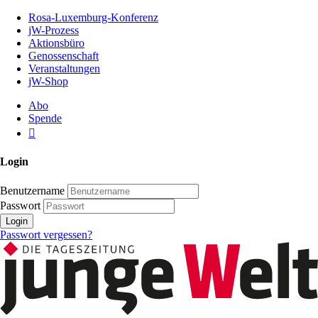
Zum
Rosa-Luxemburg-Konferenz
Inhalt
jW-Prozess
der
Aktionsbüro
Seite
Genossenschaft
Veranstaltungen
jW-Shop
Abo
Spende
Login
Benutzername
Passwort
Login
Passwort vergessen?