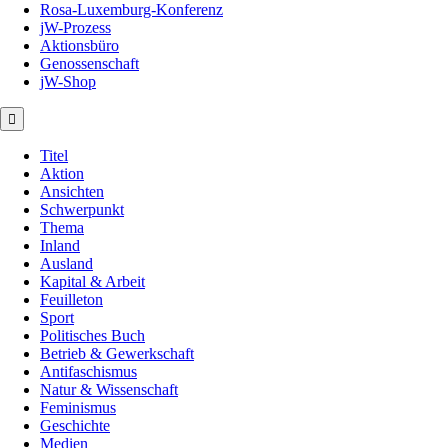
Rosa-Luxemburg-Konferenz
jW-Prozess
Aktionsbüro
Genossenschaft
jW-Shop
Titel
Aktion
Ansichten
Schwerpunkt
Thema
Inland
Ausland
Kapital & Arbeit
Feuilleton
Sport
Politisches Buch
Betrieb & Gewerkschaft
Antifaschismus
Natur & Wissenschaft
Feminismus
Geschichte
Medien