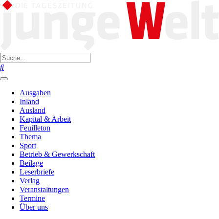
Ausgaben
Inland
Ausland
Kapital & Arbeit
Feuilleton
Thema
Sport
Betrieb & Gewerkschaft
Beilage
Leserbriefe
Verlag
Veranstaltungen
Termine
Über uns