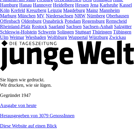
Hamburg
Hanau
Hannover
Heidelberg
Hessen
Jena
Karlsruhe
Kassel
Köln
Krefeld
Kreuzberg
Leipzig
Magdeburg
Mainz
Mannheim
Marburg
München
MV
Niedersachsen
NRW
Nürnberg
Oberhausen
Offenbach
Oldenburg
Osnabrück
Potsdam
Regensburg
Remscheid
Rheinland-Pfalz
Rostock
Saarland
Sachsen
Sachsen-Anhalt
Salzgitter
Schleswig-Holstein
Schwerin
Solingen
Stuttgart
Thüringen
Tübingen
Ulm
Weimar
Wiesbaden
Wolfsburg
Wuppertal
Würzburg
Zwickau
Sie lügen wie gedruckt.
Wir drucken, wie sie lügen.
Gegründet 1947
Ausgabe von heute
Herausgegeben von 3079 GenossInnen
Diese Website auf einen Blick