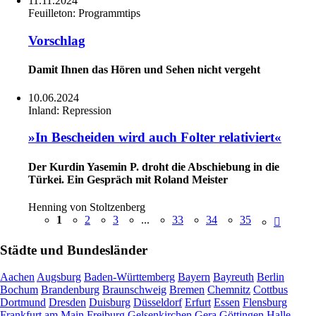
11.11.2024
Feuilleton:
Programmtips
Vorschlag
Damit Ihnen das Hören und Sehen nicht vergeht
10.06.2024
Inland:
Repression
»In Bescheiden wird auch Folter relativiert«
Der Kurdin Yasemin P. droht die Abschiebung in die
Türkei. Ein Gespräch mit Roland Meister
Henning von Stoltzenberg
1
2
3
...
33
34
35
Städte und Bundesländer
Aachen
Augsburg
Baden-Württemberg
Bayern
Bayreuth
Berlin
Bochum
Brandenburg
Braunschweig
Bremen
Chemnitz
Cottbus
Dortmund
Dresden
Duisburg
Düsseldorf
Erfurt
Essen
Flensburg
Frankfurt am Main
Freiburg
Gelsenkirchen
Gera
Göttingen
Halle