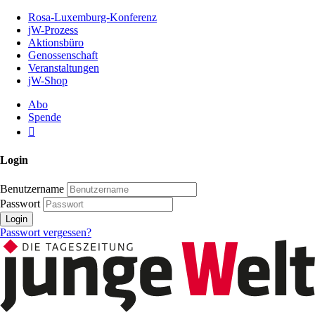
Zum
Rosa-Luxemburg-Konferenz
Inhalt
jW-Prozess
der
Aktionsbüro
Seite
Genossenschaft
Veranstaltungen
jW-Shop
Abo
Spende
Login
Benutzername
Passwort
Login
Passwort vergessen?