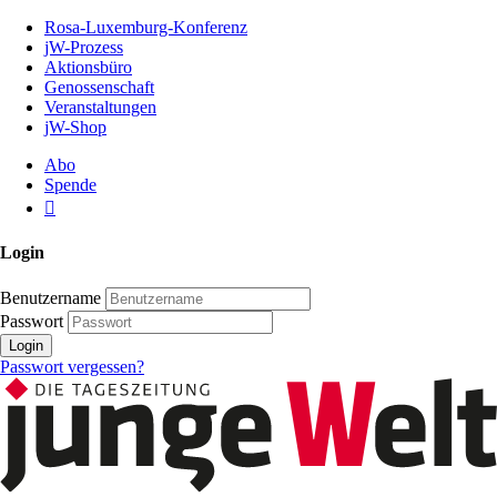
Zum
Rosa-Luxemburg-Konferenz
Inhalt
jW-Prozess
der
Aktionsbüro
Seite
Genossenschaft
Veranstaltungen
jW-Shop
Abo
Spende
Login
Benutzername
Passwort
Login
Passwort vergessen?