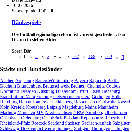
David Maiwald
10.07.2026
Schwerpunkt:
Fußball
Ränkespiele
Die Fußballregionalligareform ist vorerst gescheitert. Ein
Drama in sieben Akten
Sören Bär
1
2
3
...
167
168
169
Städte und Bundesländer
Aachen
Augsburg
Baden-Württemberg
Bayern
Bayreuth
Berlin
Bochum
Brandenburg
Braunschweig
Bremen
Chemnitz
Cottbus
Dortmund
Dresden
Duisburg
Düsseldorf
Erfurt
Essen
Flensburg
Frankfurt am Main
Freiburg
Gelsenkirchen
Gera
Göttingen
Halle
Hamburg
Hanau
Hannover
Heidelberg
Hessen
Jena
Karlsruhe
Kassel
Köln
Krefeld
Kreuzberg
Leipzig
Magdeburg
Mainz
Mannheim
Marburg
München
MV
Niedersachsen
NRW
Nürnberg
Oberhausen
Offenbach
Oldenburg
Osnabrück
Potsdam
Regensburg
Remscheid
Rheinland-Pfalz
Rostock
Saarland
Sachsen
Sachsen-Anhalt
Salzgitter
Schleswig-Holstein
Schwerin
Solingen
Stuttgart
Thüringen
Tübingen