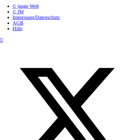
© junge Welt
© JW
Impressum/Datenschutz
AGB
Hilfe