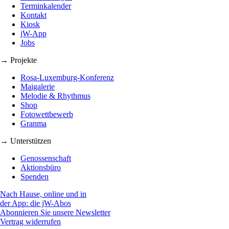
Terminkalender
Kontakt
Kiosk
jW-App
Jobs
→ Projekte
Rosa-Luxemburg-Konferenz
Maigalerie
Melodie & Rhythmus
Shop
Fotowettbewerb
Granma
→ Unterstützen
Genossenschaft
Aktionsbüro
Spenden
Nach Hause, online und in
der App: die jW-Abos
Abonnieren Sie unsere Newsletter
Vertrag widerrufen