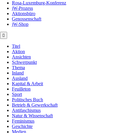
Rosa-Luxemburg-Konferenz
jW-Prozess
Aktionsbüro
Genossenschaft
jW-Shop
Titel
Aktion
Ansichten
Schwerpunkt
Thema
Inland
Ausland
Kapital & Arbeit
Feuilleton
Sport
Politisches Buch
Betrieb & Gewerkschaft
Antifaschismus
Natur & Wissenschaft
Feminismus
Geschichte
Medien