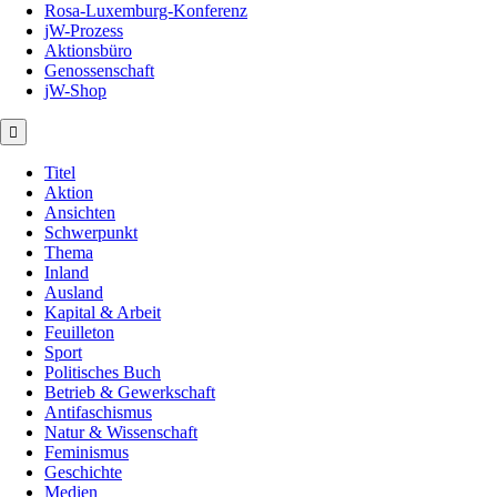
Rosa-Luxemburg-Konferenz
jW-Prozess
Aktionsbüro
Genossenschaft
jW-Shop
Titel
Aktion
Ansichten
Schwerpunkt
Thema
Inland
Ausland
Kapital & Arbeit
Feuilleton
Sport
Politisches Buch
Betrieb & Gewerkschaft
Antifaschismus
Natur & Wissenschaft
Feminismus
Geschichte
Medien