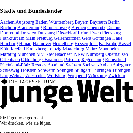
Städte und Bundesländer
Aachen
Augsburg
Baden-Württemberg
Bayern
Bayreuth
Berlin
Bochum
Brandenburg
Braunschweig
Bremen
Chemnitz
Cottbus
Dortmund
Dresden
Duisburg
Düsseldorf
Erfurt
Essen
Flensburg
Frankfurt am Main
Freiburg
Gelsenkirchen
Gera
Göttingen
Halle
Hamburg
Hanau
Hannover
Heidelberg
Hessen
Jena
Karlsruhe
Kassel
Köln
Krefeld
Kreuzberg
Leipzig
Magdeburg
Mainz
Mannheim
Marburg
München
MV
Niedersachsen
NRW
Nürnberg
Oberhausen
Offenbach
Oldenburg
Osnabrück
Potsdam
Regensburg
Remscheid
Rheinland-Pfalz
Rostock
Saarland
Sachsen
Sachsen-Anhalt
Salzgitter
Schleswig-Holstein
Schwerin
Solingen
Stuttgart
Thüringen
Tübingen
Ulm
Weimar
Wiesbaden
Wolfsburg
Wuppertal
Würzburg
Zwickau
Sie lügen wie gedruckt.
Wir drucken, wie sie lügen.