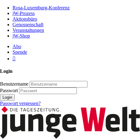
Zum
Rosa-Luxemburg-Konferenz
Inhalt
jW-Prozess
der
Aktionsbüro
Seite
Genossenschaft
Veranstaltungen
jW-Shop
Abo
Spende
Login
Benutzername
Passwort
Login
Passwort vergessen?