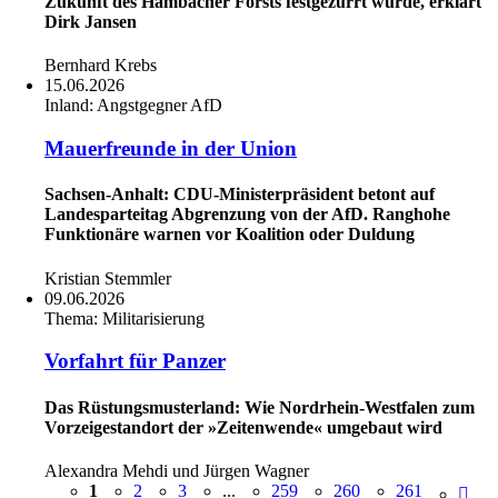
Zukunft des Hambacher Forsts festgezurrt wurde, erklärt
Dirk Jansen
Bernhard Krebs
15.06.2026
Inland:
Angstgegner AfD
Mauerfreunde in der Union
Sachsen-Anhalt: CDU-Ministerpräsident betont auf
Landesparteitag Abgrenzung von der AfD. Ranghohe
Funktionäre warnen vor Koalition oder Duldung
Kristian Stemmler
09.06.2026
Thema:
Militarisierung
Vorfahrt für Panzer
Das Rüstungsmusterland: Wie Nordrhein-Westfalen zum
Vorzeigestandort der »Zeitenwende« umgebaut wird
Alexandra Mehdi und Jürgen Wagner
1
2
3
...
259
260
261