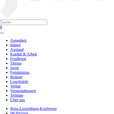
Ausgaben
Inland
Ausland
Kapital & Arbeit
Feuilleton
Thema
Sport
Feminismus
Beilage
Leserbriefe
Verlag
Veranstaltungen
Termine
Über uns
Rosa-Luxemburg-Konferenz
jW-Prozess