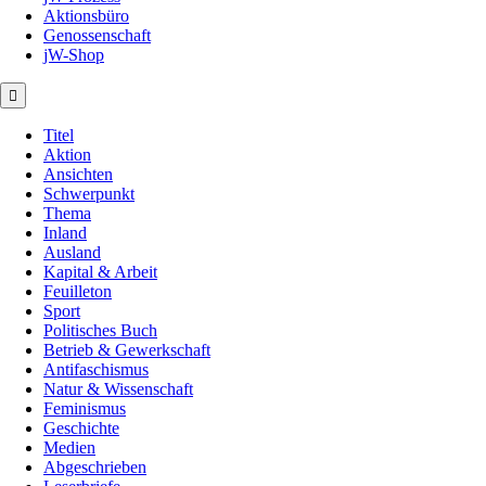
Aktionsbüro
Genossenschaft
jW-Shop
Titel
Aktion
Ansichten
Schwerpunkt
Thema
Inland
Ausland
Kapital & Arbeit
Feuilleton
Sport
Politisches Buch
Betrieb & Gewerkschaft
Antifaschismus
Natur & Wissenschaft
Feminismus
Geschichte
Medien
Abgeschrieben