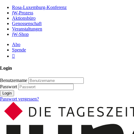
Zum
Rosa-Luxemburg-Konferenz
Inhalt
jW-Prozess
der
Aktionsbüro
Seite
Genossenschaft
Veranstaltungen
jW-Shop
Abo
Spende
Login
Benutzername
Passwort
Login
Passwort vergessen?